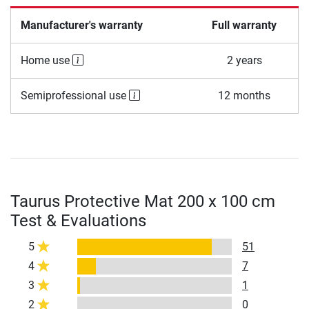
Manufacturer's warranty
Full warranty
Home use
2 years
Semiprofessional use
12 months
Taurus Protective Mat 200 x 100 cm
Test & Evaluations
5
51
4
7
3
1
2
0