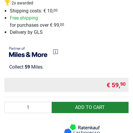
2x awarded
Shipping costs: € 10,
00
Free shipping
for purchases over € 99,
00
Delivery by GLS
Collect
59
Miles.
€ 59,
90
Quantity
ADD TO CART