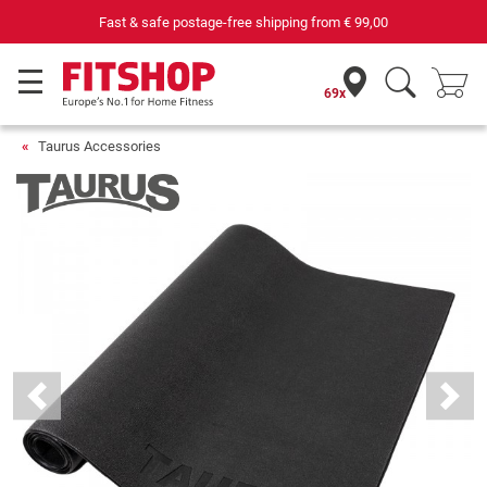
pping from
€ 99,00
69 specialist fitness markets on site with
69x
Taurus Accessories
Previous
Next