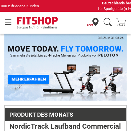
Deutschlands bester Online-Shop
für Sportgeräte (n-tv+DISQ 2016-2024)
69x
Previous
Next
PRODUKT DES MONATS
NordicTrack Laufband Commercial