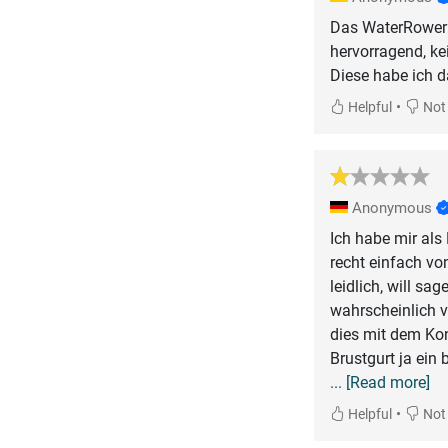
Das WaterRower H
hervorragend, ke
Diese habe ich 
•
Helpful
Not 
Anonymous
Ich habe mir als
recht einfach vo
leidlich, will sa
wahrscheinlich v
dies mit dem Kon
Brustgurt ja ein
... [Read more]
•
Helpful
Not 