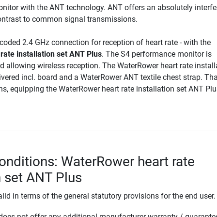
itor with the ANT technology. ANT offers an absolutely interfe
 contrast to common signal transmissions.
ncoded 2.4 GHz connection for reception of heart rate - with the
ate installation set ANT Plus
. The S4 performance monitor is
d allowing wireless reception. The WaterRower heart rate install
ivered incl. board and a WaterRower ANT textile chest strap. Th
ns, equipping the WaterRower heart rate installation set ANT Plu
onditions: WaterRower heart rate
n set ANT Plus
lid in terms of the general statutory provisions for the end user.
oes not offer any additional manufacturer warranty / guarante