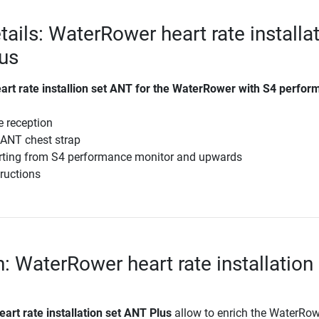
ails: WaterRower heart rate installa
us
rt rate installion set ANT for the WaterRower with S4 perfo
e reception
 ANT chest strap
rting from S4 performance monitor and upwards
tructions
: WaterRower heart rate installation
rt rate installation set ANT Plus
allow to enrich the WaterRow