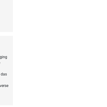
 ging
e
 das
verse