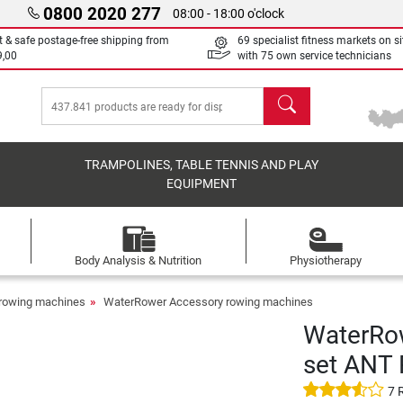
0800 2020 277
08:00 - 18:00 o'clock
t & safe postage-free shipping from
69 specialist fitness markets on si
9,00
with 75 own service technicians
search
TRAMPOLINES, TABLE TENNIS AND PLAY
EQUIPMENT
Body Analysis & Nutrition
Physiotherapy
rowing machines
WaterRower Accessory rowing machines
WaterRowe
set ANT 
7 