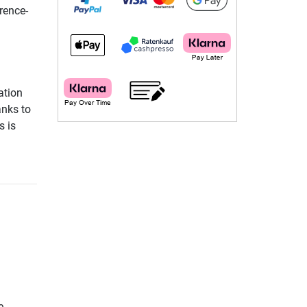
rence-
ation
anks to
s is
e.