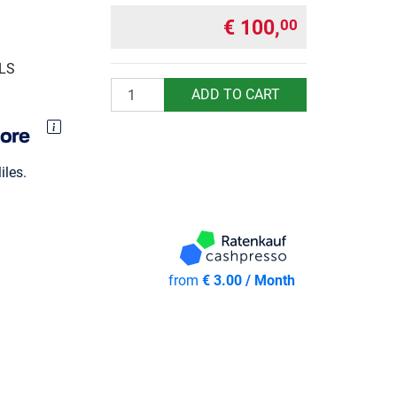
€ 100,
00
GLS
Quantity
ADD TO CART
les.
from
€ 3.00 / Month