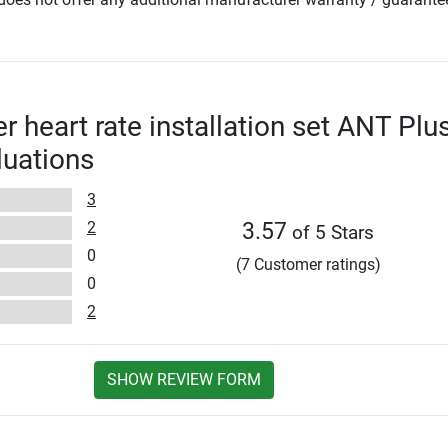
 heart rate installation set ANT Plu
luations
3
2
3.57
of 5 Stars
0
(7 Customer ratings)
0
2
SHOW REVIEW FORM