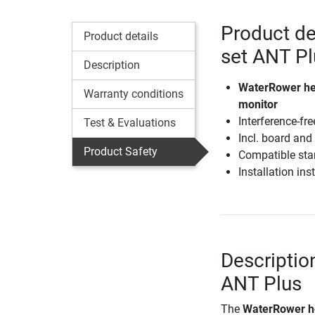
Product det
Product details
set ANT Pl
Description
WaterRower hea
Warranty conditions
monitor
Interference-fre
Test & Evaluations
Incl. board and
Product Safety
Compatible sta
Installation ins
Description
ANT Plus
The
WaterRower hea