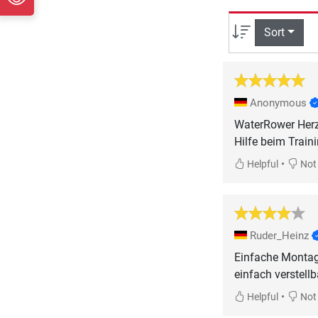
Sort
Anonymous
WaterRower Herzf
Hilfe beim Traini
•
Helpful
Not 
Ruder_Heinz
Einfache Montage
einfach verstellb
•
Helpful
Not 