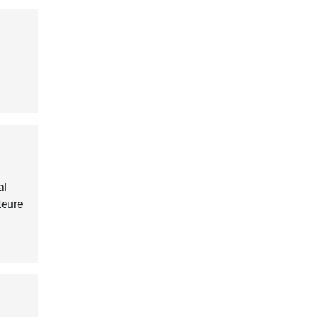
al
teure