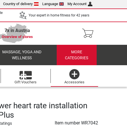
Country of delivery
Language
My Account
te
Your expert in home fitness for 42 years
7x in Austria
Overview of stores
MASSAGE, YOGA AND
MORE
WELLNESS
CATEGORIES
Gift Vouchers
Accessories
r heart rate installation
Plus
Item number
WR7042
Ratings