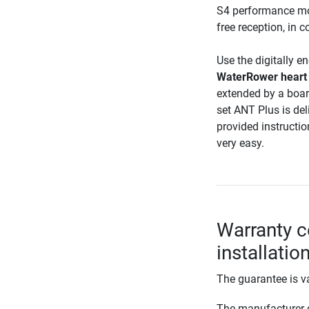
S4 performance mon
free reception, in
Use the digitally e
WaterRower heart r
extended by a boar
set ANT Plus is del
provided instructio
very easy.
Warranty c
installatio
The guarantee is va
The manufacturer d