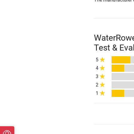
WaterRower
Test & Eva
5
4
3
2
1