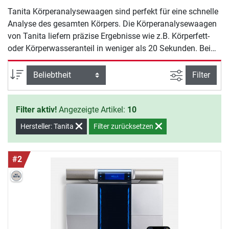
Tanita Körperanalysewaagen sind perfekt für eine schnelle
Analyse des gesamten Körpers. Die Körperanalysewaagen
von Tanita liefern präzise Ergebnisse wie z.B. Körperfett-
oder Körperwasseranteil in weniger als 20 Sekunden. Bei
einigen Modellen werden die gemessenen Körperwerte auf
einer integrierten SD-Karte gespeichert, bei den anderen via
Ansicht filte
Sortierung
Filter
Bluetooth an Smartphone übertragen.
Filter aktiv!
Angezeigte Artikel:
10
Hersteller: Tanita
Filter zurücksetzen
#2