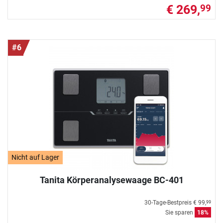
€ 269,
99
#6
Nicht auf Lager
Tanita Körperanalysewaage BC-401
30-Tage-Bestpreis
€ 99,
99
Sie sparen
18%