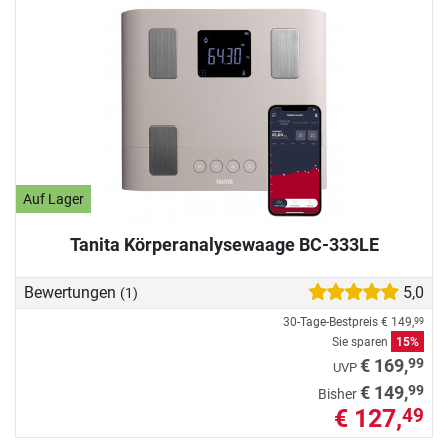
Auf Lager
Tanita Körperanalysewaage BC-333LE
Bewertungen
5,0
(1)
30-Tage-Bestpreis
€ 149,
99
Sie sparen
15%
99
€ 169,
UVP
99
€ 149,
Bisher
€ 127,
49