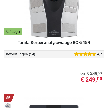
Auf Lager
Tanita Körperanalysewaage BC-545N
Bewertungen
4,7
(14)
99
€ 249,
UVP
€ 249,
00
#5