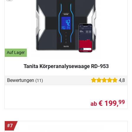
Auf Lager
Tanita Körperanalysewaage RD-953
Bewertungen
4,8
(11)
€ 199,
99
ab
#7