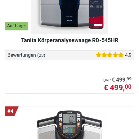
Auf Lager
Tanita Körperanalysewaage RD-545HR
Bewertungen
4,9
(23)
99
€ 499,
UVP
€ 499,
00
#4