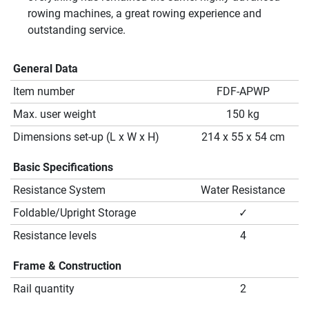
rowing machines, a great rowing experience and
outstanding service.
General Data
Item number
FDF-APWP
Max. user weight
150 kg
Dimensions set-up (L x W x H)
214 x 55 x 54 cm
Basic Specifications
Resistance System
Water Resistance
Foldable/Upright Storage
✓
Resistance levels
4
Frame & Construction
Rail quantity
2