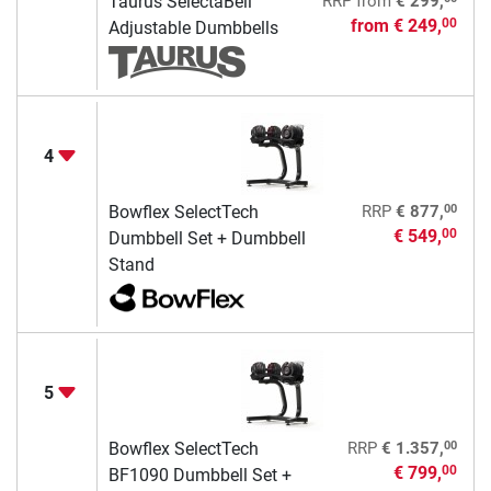
Taurus SelectaBell
RRP
from
€ 299,
from
€ 249,
00
Adjustable Dumbbells
4
00
Bowflex SelectTech
RRP
€ 877,
€ 549,
00
Dumbbell Set + Dumbbell
Stand
5
00
Bowflex SelectTech
RRP
€ 1.357,
€ 799,
00
BF1090 Dumbbell Set +