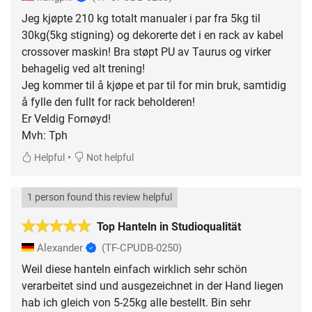
Jeg kjøpte 210 kg totalt manualer i par fra 5kg til
30kg(5kg stigning) og dekorerte det i en rack av kabel
crossover maskin! Bra støpt PU av Taurus og virker
behagelig ved alt trening!
Jeg kommer til å kjøpe et par til for min bruk, samtidig
å fylle den fullt for rack beholderen!
Er Veldig Fornøyd!
Mvh: Tph
•
Helpful
Not helpful
1 person found this review helpful
Top Hanteln in Studioqualität
Alexander
(TF-CPUDB-0250)
Weil diese hanteln einfach wirklich sehr schön
verarbeitet sind und ausgezeichnet in der Hand liegen
hab ich gleich von 5-25kg alle bestellt. Bin sehr