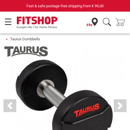
69 specialist fitness markets on site with 75 own service techni
69x
Taurus Dumbbells
Previous
Next