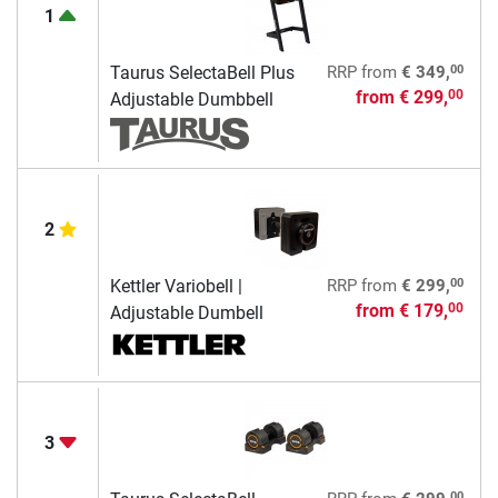
1
00
Taurus SelectaBell Plus
RRP
from
€ 349,
from
€ 299,
00
Adjustable Dumbbell
2
00
Kettler Variobell |
RRP
from
€ 299,
from
€ 179,
00
Adjustable Dumbell
3
00