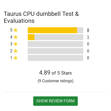
Taurus CPU dumbbell Test &
Evaluations
5
8
4
1
3
0
2
0
1
0
4.89
of 5 Stars
(9 Customer ratings)
SHOW REVIEW FORM