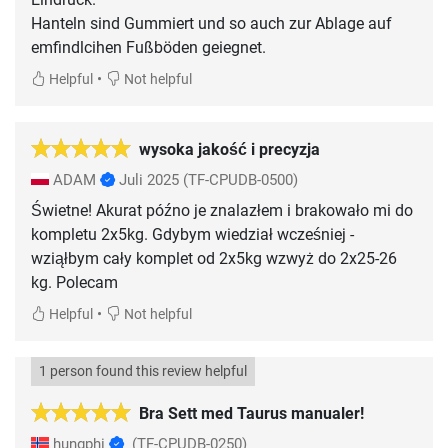
Hanteln sind Gummiert und so auch zur Ablage auf
•
Helpful
Not helpful
wysoka jakość i precyzja
ADAM
Juli 2025
(TF-CPUDB-0500)
Świetne! Akurat późno je znalazłem i brakowało mi do
kompletu 2x5kg. Gdybym wiedział wcześniej -
wziąłbym cały komplet od 2x5kg wzwyż do 2x25-26
kg. Polecam
•
Helpful
Not helpful
1 person found this review helpful
Bra Sett med Taurus manualer!
hungphi
(TF-CPUDB-0250)