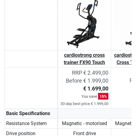
cardiostrong cross
cardiostro
trainer FX90 Touch
Cross Tr
RRP € 2.499,00
RR
Before € 1.999,00
€ 1.699,00
Y
You save
15%
30-day best price € 1.999,00
Basic Specifications
Resistance System
Magnetic - motorised
Magnetic 
Drive position
Front drive