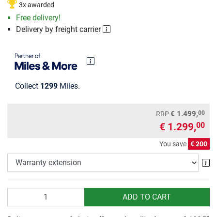
3x awarded
Free delivery!
Delivery by freight carrier
Collect
1299
Miles.
00
€ 1.499,
RRP
€ 1.299,
00
You save
€ 200
Wa
Quantity
ADD TO CART