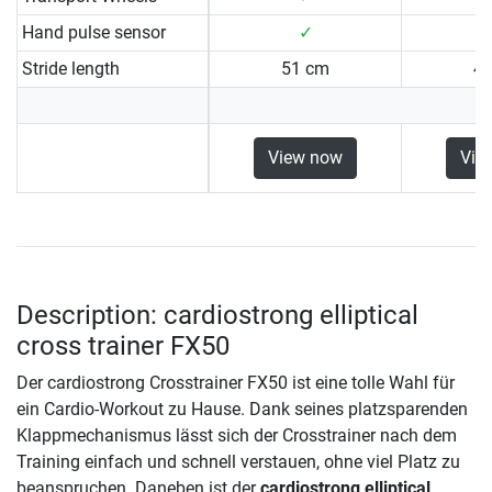
Hand pulse sensor
✓
Stride length
51 cm
4
View now
Vie
Description: cardiostrong elliptical
cross trainer FX50
Der cardiostrong Crosstrainer FX50 ist eine tolle Wahl für
ein Cardio-Workout zu Hause. Dank seines platzsparenden
Klappmechanismus lässt sich der Crosstrainer nach dem
Training einfach und schnell verstauen, ohne viel Platz zu
beanspruchen. Daneben ist der
cardiostrong elliptical