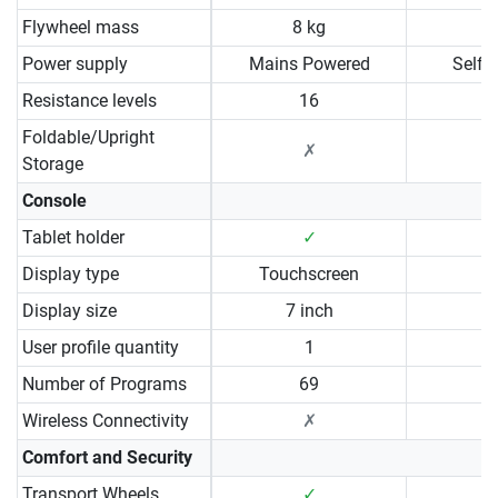
Flywheel mass
8 kg
Power supply
Mains Powered
Self 
Resistance levels
16
Foldable/Upright
✗
Storage
Console
Tablet holder
✓
Display type
Touchscreen
Display size
7 inch
User profile quantity
1
Number of Programs
69
Wireless Connectivity
✗
Comfort and Security
Transport Wheels
✓