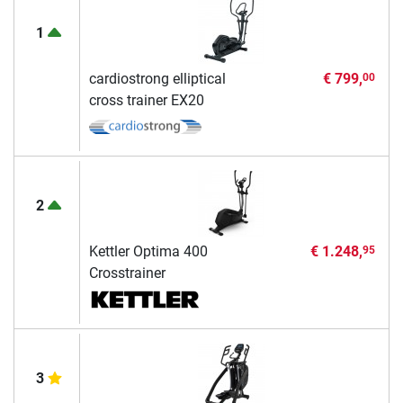
1
cardiostrong elliptical
€ 799,
00
cross trainer EX20
2
Kettler Optima 400
€ 1.248,
95
Crosstrainer
3