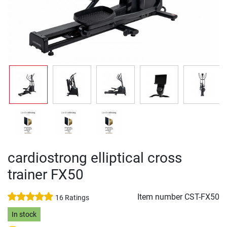
cardiostrong elliptical cross
trainer FX50
Item number
CST-FX50
16 Ratings
In stock