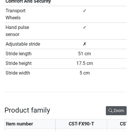
Comfort And Security
Transport
✓
Wheels
Hand pulse
✓
sensor
Adjustable stride
✗
Stride length
51 cm
Stride height
17.5 cm
Stride width
5 cm
Product family
Zoom
Item number
CST-FX90-T
CST-