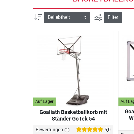
Ansicht filtern
Sortierung
Filter
Auf Lager
Auf La
Goa
Goaliath Basketballkorb mit
W
Ständer GoTek 54
Bewertungen
5,0
(1)