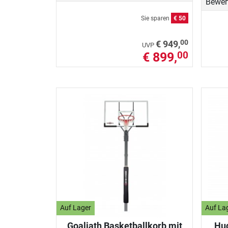
Bewer
Sie sparen
€ 50
00
€ 949,
UVP
€ 899,
00
Auf Lager
Auf La
Goaliath Basketballkorb mit
Hud