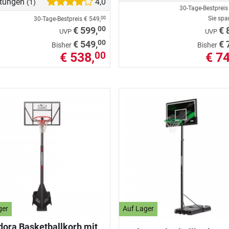
tungen
4,0
(1)
30-Tage-Bestprei
Sie sp
30-Tage-Bestpreis
€ 549,
00
00
€ 599,
€ 
UVP
UVP
00
€ 549,
€ 
Bisher
Bisher
€ 538,
€ 74
00
ger
Auf Lager
ora Basketballkorb mit