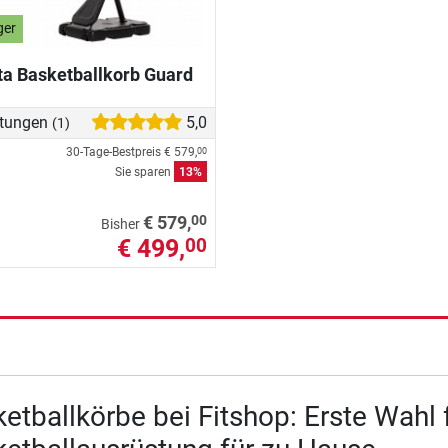
ger
ta Basketballkorb Guard
tungen
5,0
(1)
30-Tage-Bestpreis
€ 579,
00
Sie sparen
13%
00
€ 579,
Bisher
€ 499,
00
etballkörbe bei Fitshop: Erste Wahl