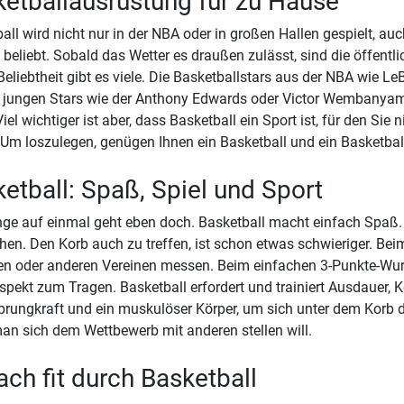
etballausrüstung für zu Hause
all wird nicht nur in der NBA oder in großen Hallen gespielt, au
 beliebt. Sobald das Wetter es draußen zulässt, sind die öffent
 Beliebtheit gibt es viele. Die Basketballstars aus der NBA wie L
 jungen Stars wie der Anthony Edwards oder Victor Wembanyam
 Viel wichtiger ist aber, dass Basketball ein Sport ist, für den Si
Um loszulegen, genügen Ihnen ein Basketball und ein Basketbal
etball: Spaß, Spiel und Sport
nge auf einmal geht eben doch. Basketball macht einfach Spaß. E
en. Den Korb auch zu treffen, ist schon etwas schwieriger. Be
n oder anderen Vereinen messen. Beim einfachen 3-Punkte-Wur
spekt zum Tragen. Basketball erfordert und trainiert Ausdauer, 
rungkraft und ein muskulöser Körper, um sich unter dem Korb d
n sich dem Wettbewerb mit anderen stellen will.
ach fit durch Basketball