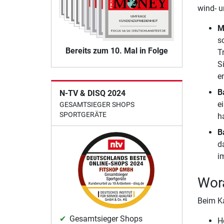
wind- u
M
s
Bereits zum 10. Mal in Folge
T
S
e
B
N-TV & DISQ 2024
e
GESAMTSIEGER SHOPS
SPORTGERÄTE
h
B
d
i
Wora
Beim Ka
Gesamtsieger Shops
H