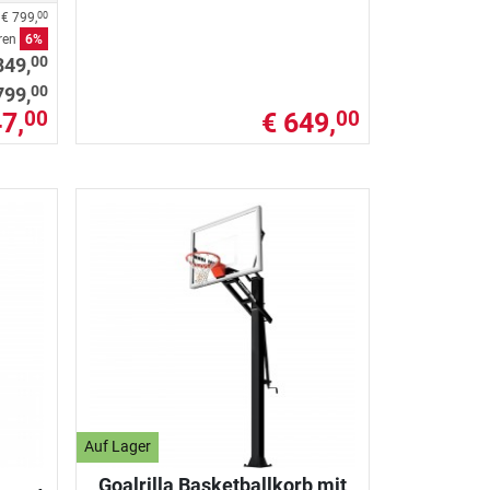
s
€ 799,
00
aren
6%
00
849,
00
799,
7,
€ 649,
00
00
Auf Lager
Goalrilla Basketballkorb mit