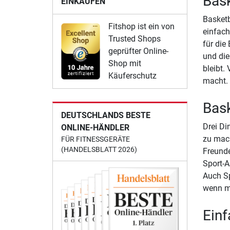
Bask
EINKAUFEN
Basketb
Fitshop ist ein von
einfach
Trusted Shops
für die
geprüfter Online-
und die
Shop mit
bleibt.
Käuferschutz
macht. 
Bask
DEUTSCHLANDS BESTE
Drei Di
ONLINE-HÄNDLER
zu mach
FÜR FITNESSGERÄTE
(HANDELSBLATT 2026)
Freunde
Sport-A
Auch Sp
wenn ma
Einf