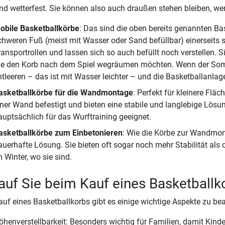
nd wetterfest. Sie können also auch draußen stehen bleiben, we
obile Basketballkörbe
: Das sind die oben bereits genannten Ba
chweren Fuß (meist mit Wasser oder Sand befüllbar) einerseits se
ransportrollen und lassen sich so auch befüllt noch verstellen. S
ie den Korb nach dem Spiel wegräumen möchten. Wenn der Somm
ntleeren – das ist mit Wasser leichter – und die Basketballanl
asketballkörbe für die Wandmontage
: Perfekt für kleinere Fl
iner Wand befestigt und bieten eine stabile und langlebige Lösun
auptsächlich für das Wurftraining geeignet.
asketballkörbe zum Einbetonieren
: Wie die Körbe zur Wandmon
auerhafte Lösung. Sie bieten oft sogar noch mehr Stabilität als
m Winter, wo sie sind.
uf Sie beim Kauf eines Basketballko
uf eines Basketballkorbs gibt es einige wichtige Aspekte zu be
öhenverstellbarkeit: Besonders wichtig für Familien, damit Kin