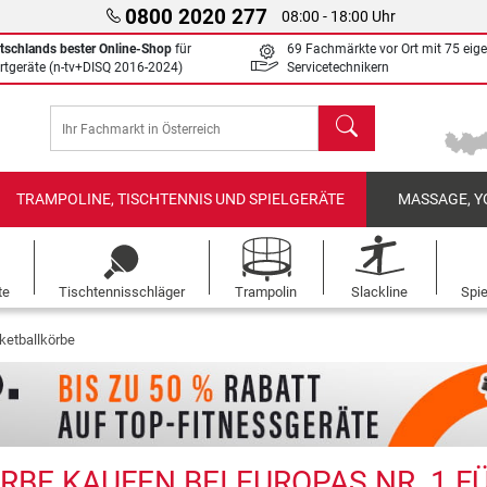
0800 2020 277
08:00 - 18:00 Uhr
tschlands bester Online-Shop
für
69 Fachmärkte vor Ort mit 75 eig
rtgeräte (n-tv+DISQ 2016-2024)
Servicetechnikern
Suchen
TRAMPOLINE, TISCHTENNIS UND SPIELGERÄTE
MASSAGE, Y
te
Tischtennisschläger
Trampolin
Slackline
Spi
ketballkörbe
BE KAUFEN BEI EUROPAS NR. 1 F