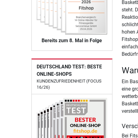
Basketb
steht. 
Reaktio
schlich
hohen A
Fitshop
Bereits zum 8. Mal in Folge
einfach
Bedürfn
DEUTSCHLAND TEST: BESTE
Waru
ONLINE-SHOPS
Ein Bas
KUNDENZUFRIEDENHEIT (FOCUS
16/26)
eine gr
wetterb
Basketb
verstel
Versc
Bei Fit