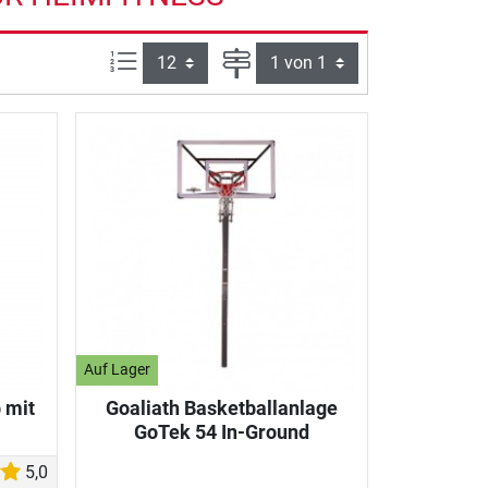
Artikel pro Seite:
Seite
Auf Lager
 mit
Goaliath Basketballanlage
GoTek 54 In-Ground
5,0