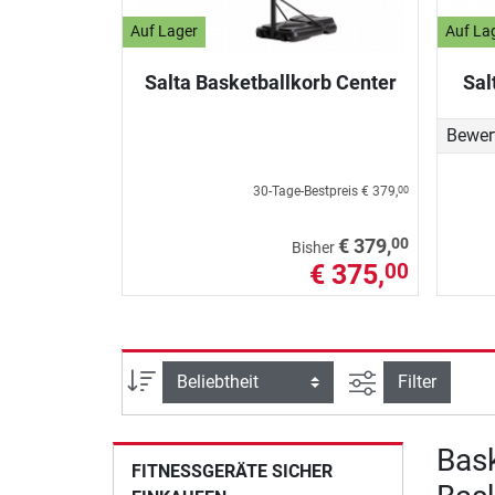
Auf Lager
Auf La
Salta Basketballkorb Center
Sal
Bewer
30-Tage-Bestpreis
€ 379,
00
00
€ 379,
Bisher
€ 375,
00
Ansicht filtern
Sortierung
Filter
Bask
FITNESSGERÄTE SICHER