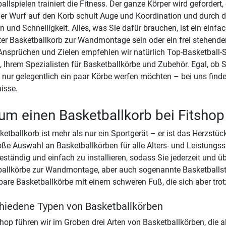
allspielen trainiert die Fitness. Der ganze Körper wird geforder
Der Wurf auf den Korb schult Auge und Koordination und durch di
n und Schnelligkeit. Alles, was Sie dafür brauchen, ist ein einfa
ter Basketballkorb zur Wandmontage sein oder ein frei stehender 
nsprüchen und Zielen empfehlen wir natürlich Top-Basketball
, Ihrem Spezialisten für Basketballkörbe und Zubehör. Egal, ob Si
 nur gelegentlich ein paar Körbe werfen möchten – bei uns finde
isse.
m einen Basketballkorb bei Fitshop
ketballkorb ist mehr als nur ein Sportgerät – er ist das Herzstück
oße Auswahl an Basketballkörben für alle Alters- und Leistungss
eständig und einfach zu installieren, sodass Sie jederzeit und üb
allkörbe zur Wandmontage, aber auch sogenannte Basketballst
lbare Basketballkörbe mit einem schweren Fuß, die sich aber tr
hiedene Typen von Basketballkörben
shop führen wir im Groben drei Arten von Basketballkörben, die