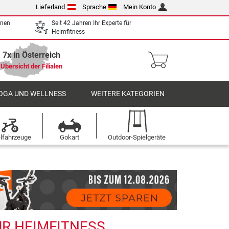
Lieferland
Sprache
Mein Konto
enen
Seit 42 Jahren Ihr Experte für
Heimfitness
7x in Österreich
Übersicht der Filialen
OGA UND WELLNESS
WEITERE KATEGORIEN
elfahrzeuge
Gokart
Outdoor-Spielgeräte
ÜR HEIMFITNESS