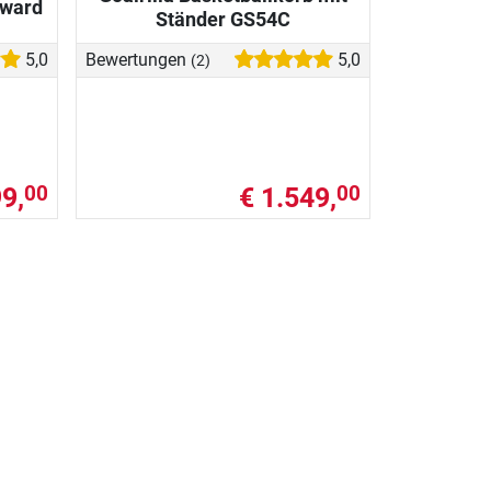
rward
Ständer GS54C
5,0
Bewertungen
5,0
(2)
9,
€ 1.549,
00
00