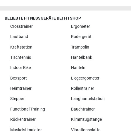
BELIEBTE FITNESSGERÄTE BEI FITSHOP
Crosstrainer
Ergometer
Laufband
Rudergerät
Kraftstation
Trampolin
Tischtennis
Hantelbank
Indoor Bike
Hanteln
Boxsport
Liegeergometer
Heimtrainer
Rollentrainer
Stepper
Langhantelstation
Functional Training
Bauchtrainer
Rückentrainer
Klimmzugstange
Muskelstimulator
Vibrationsplatte