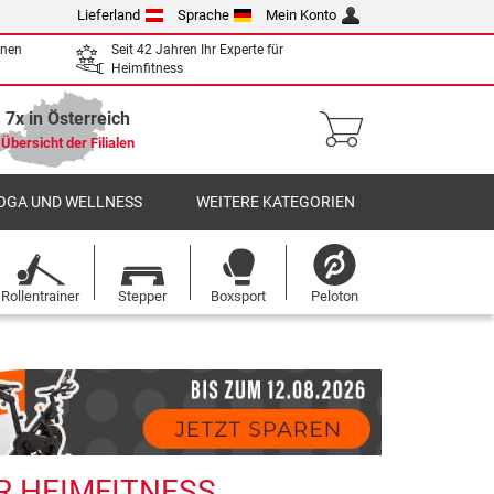
Lieferland
Sprache
Mein Konto
enen
Seit 42 Jahren Ihr Experte für
Heimfitness
7x in Österreich
Übersicht der Filialen
OGA UND WELLNESS
WEITERE KATEGORIEN
Rollentrainer
Stepper
Boxsport
Peloton
R HEIMFITNESS