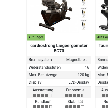
Auf Lager
Auf La
cardiostrong Liegeergometer
Taur
BC70
Bremssystem
Magnetbremse (elektronisch)
Brems
Widerstandsstufen
16
Wider
Max. Benutzergewicht
120 kg
Display
LCD-Display
Displ
Ausstattung
Ergonomie
Aus
Rundlauf
Stabilität
Ru