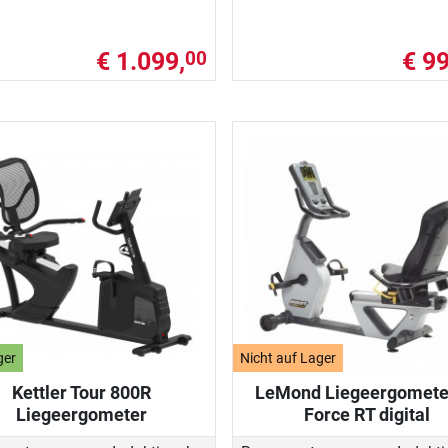
€ 1.099,
€ 99
00
ger
Nicht auf Lager
Kettler Tour 800R
LeMond Liegeergomete
Liegeergometer
Force RT digital