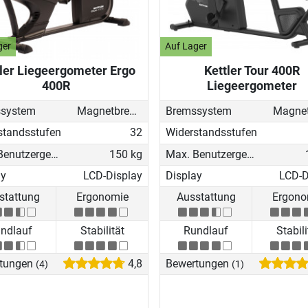
ger
Auf Lager
tler Liegeergometer Ergo
Kettler Tour 400R
400R
Liegeergometer
system
Magnetbremse (elektronisch)
Bremssystem
standsstufen
32
Widerstandsstufen
Max. Benutzergewicht
150 kg
Max. Benutzergewicht
ay
LCD-Display
Display
LCD-D
stattung
Ergonomie
Ausstattung
Ergono
ndlauf
Stabilität
Rundlauf
Stabili
tungen
4,8
Bewertungen
(4)
(1)