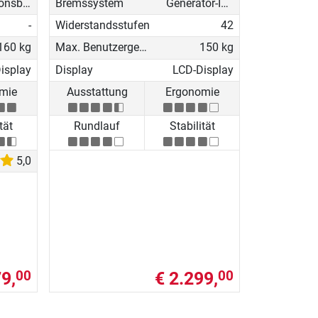
Induktionsbremse (EMS)
Bremssystem
Generator-Induktionsbremse
-
Widerstandsstufen
42
160 kg
Max. Benutzergewicht
150 kg
isplay
Display
LCD-Display
mie
Ausstattung
Ergonomie
tät
Rundlauf
Stabilität
5,0
9,
€ 2.299,
00
00