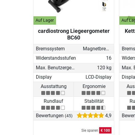
Auf Lager
Auf La
cardiostrong Liegeergometer
Ket
BC60
Bremssystem
Magnetbremse (elektronisch)
Brems
Widerstandsstufen
16
Wider
Max. Benutzergewicht
120 kg
Display
LCD-Display
Displ
Ausstattung
Ergonomie
Aus
Rundlauf
Stabilität
Ru
Bewertungen
4,9
Bewer
(45)
Sie sparen
€ 100