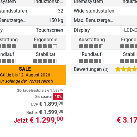
system
Induktionsbremse (EMS)
Bremssystem
standsstufen
32
Widerstandsstufen
Max. Benutzergewicht
150 kg
Max. Benutzergewicht
ay
Touchscreen
Display
LCD-D
stattung
Ergonomie
Ausstattung
Ergono
ndlauf
Stabilität
Rundlauf
Stabili
SALE
Bewertungen
(3)
Gültig bis 12. August 2026
ur solange der Vorrat reicht!
30-Tage-Bestpreis
€ 1.599,
00
Sie sparen
18%
00
€ 1.899,
UVP
00
€ 1.599,
Bisher
€ 1.299,
€ 3.17
00
Jetzt