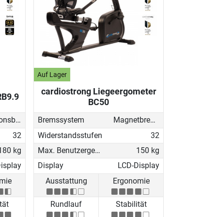
Auf Lager
cardiostrong Liegeergometer
RB9.9
BC50
Induktionsbremse (EMS)
Bremssystem
Magnetbremse (elektronisch)
32
Widerstandsstufen
32
180 kg
Max. Benutzergewicht
150 kg
isplay
Display
LCD-Display
mie
Ausstattung
Ergonomie
tät
Rundlauf
Stabilität