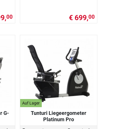
9,
€ 699,
00
00
Auf Lager
r G-
Tunturi Liegeergometer
Platinum Pro