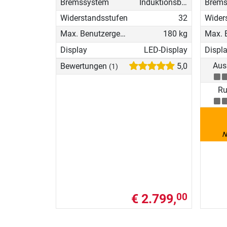
Bremssystem
Induktionsbremse (EMS)
Brems
Widerstandsstufen
32
Wider
Max. Benutzergewicht
180 kg
Display
LED-Display
Displ
Aus
Bewertungen
5,0
(1)
Ru
N
€ 2.799,
00