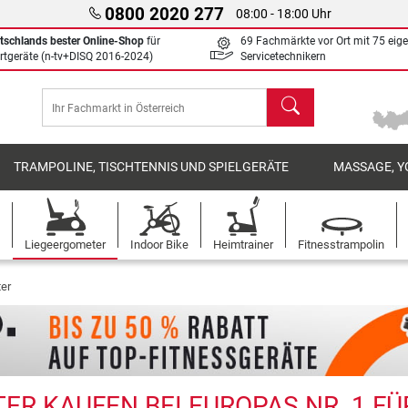
0800 2020 277
08:00 - 18:00 Uhr
tschlands bester Online-Shop
für
69 Fachmärkte vor Ort mit 75 eig
rtgeräte (n-tv+DISQ 2016-2024)
Servicetechnikern
Suchen
TRAMPOLINE, TISCHTENNIS UND SPIELGERÄTE
MASSAGE, Y
Liegeergometer
Indoor Bike
Heimtrainer
Fitnesstrampolin
er
ER KAUFEN BEI EUROPAS NR. 1 FÜ