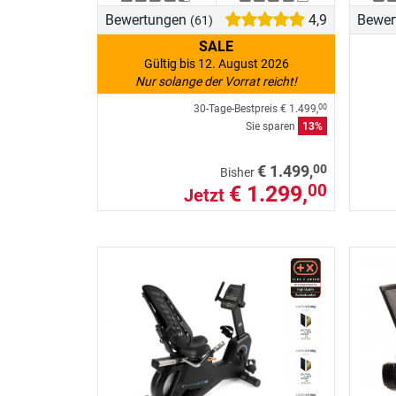
Bewertungen
4,9
Bewer
(61)
SALE
Gültig bis 12. August 2026
Nur solange der Vorrat reicht!
30-Tage-Bestpreis
€ 1.499,
00
Sie sparen
13%
00
€ 1.499,
Bisher
€ 1.299,
00
Jetzt