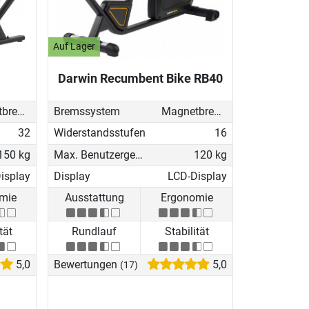
Auf Lager
Darwin Recumbent Bike RB40
Magnetbremse (elektronisch)
Bremssystem
Magnetbremse (elektronisch)
32
Widerstandsstufen
16
150 kg
Max. Benutzergewicht
120 kg
isplay
Display
LCD-Display
mie
Ausstattung
Ergonomie
tät
Rundlauf
Stabilität
5,0
Bewertungen
5,0
(17)