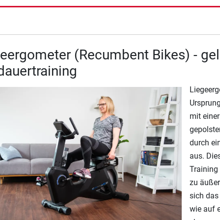
geergometer (Recumbent Bikes) - ge
auertraining
Liegeerg
Ursprung
mit eine
gepolste
durch ei
aus. Die
Training
zu äußer
sich das
wie auf 