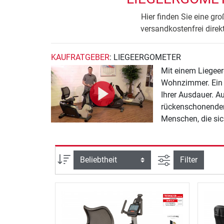
Hier finden Sie eine gr
versandkostenfrei direk
KAUFRATGEBER
: LIEGEERGOMETER
Mit einem Liegeer
Wohnzimmer. Ein 
Ihrer Ausdauer. A
rückenschonenden 
Menschen, die sic
verzichten möcht
Ansicht filtern
Sortierung
Filter