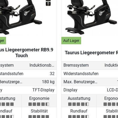
ger
Auf Lager
us Liegeergometer RB9.9
Taurus Liegeergometer 
Touch
system
Induktionsbremse (EMS)
Bremssystem
standsstufen
32
Widerstandsstufen
Max. Benutzergewicht
180 kg
Max. Benutzergewicht
ay
TFT-Display
Display
LCD-D
stattung
Ergonomie
Ausstattung
Ergono
ndlauf
Stabilität
Rundlauf
Stabili