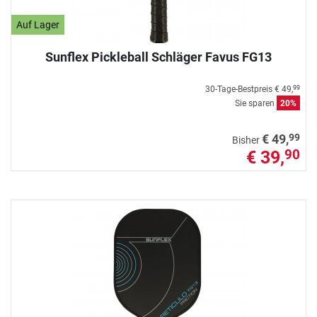
Auf Lager
Sunflex Pickleball Schläger Favus FG13
30-Tage-Bestpreis
€ 49,
99
Sie sparen
20%
99
€ 49,
Bisher
€ 39,
90