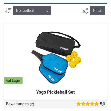
vielen Privathaushalten sowie in Sportvereinen und
Jugendzentren an. Wenn auch Sie in die spannende
Ansicht filte
Sortierung
Filter
Trendsportart einsteigen wollen, haben wir für Sie im
Folgenden die wichtigsten Informationen
zusammengefasst.
Auf Lager
Yogo Pickleball Set
Bewertungen
5,0
(2)