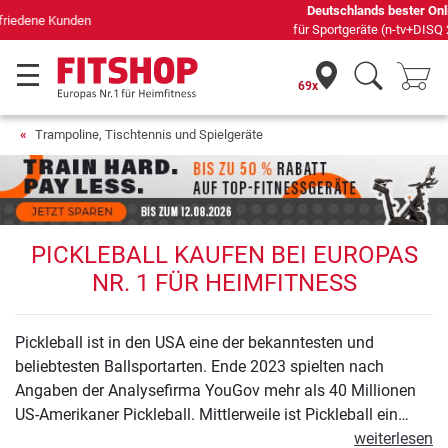
Deutschlands bester Online-Shop
für Sportgeräte (n-tv+DISQ 2016-2024)
69x
Trampoline, Tischtennis und Spielgeräte
PICKLEBALL KAUFEN BEI EUROPAS
NR. 1 FÜR HEIMFITNESS
Pickleball ist in den USA eine der bekanntesten und
beliebtesten Ballsportarten. Ende 2023 spielten nach
Angaben der Analysefirma YouGov mehr als 40 Millionen
US-Amerikaner Pickleball. Mittlerweile ist Pickleball ein
weltweites Phänomen und kommt auch in Deutschland in
weiterlesen