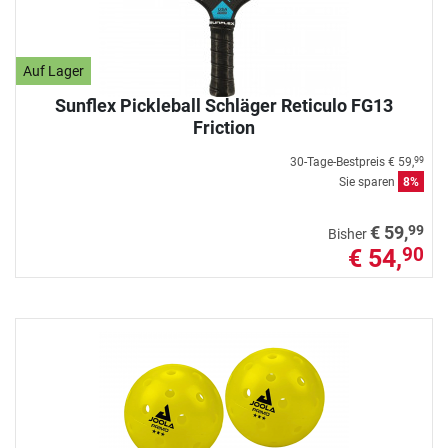
Auf Lager
Sunflex Pickleball Schläger Reticulo FG13
Friction
30-Tage-Bestpreis
€ 59,
99
Sie sparen
8%
99
€ 59,
Bisher
€ 54,
90