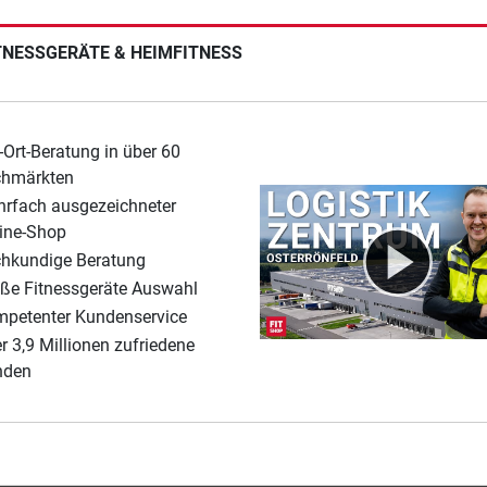
ITNESSGERÄTE & HEIMFITNESS
-Ort-Beratung in über 60
chmärkten
rfach ausgezeichneter
ine-Shop
hkundige Beratung
ße Fitnessgeräte Auswahl
petenter Kundenservice
r 3,9 Millionen zufriedene
nden