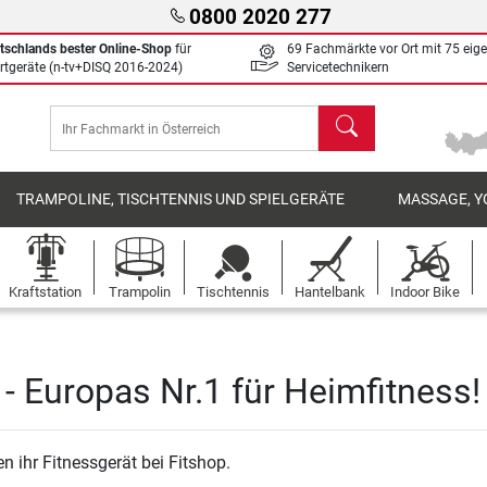
0800 2020 277
tschlands bester Online-Shop
für
69 Fachmärkte vor Ort mit 75 eig
rtgeräte (n-tv+DISQ 2016-2024)
Servicetechnikern
Suchen
TRAMPOLINE, TISCHTENNIS UND SPIELGERÄTE
MASSAGE, Y
Kraftstation
Trampolin
Tischtennis
Hantelbank
Indoor Bike
- Europas Nr.1 für Heimfitness!
n ihr Fitnessgerät bei Fitshop.