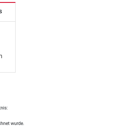
S
n
nis:
chnet wurde.