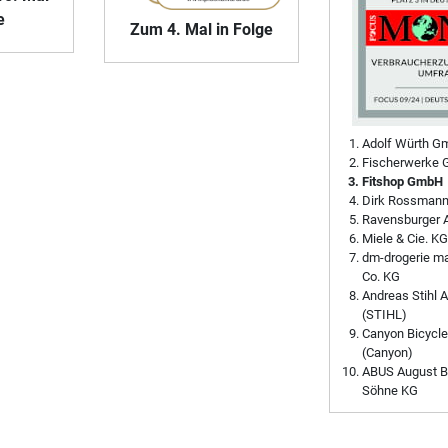
e
Zum 4. Mal in Folge
Adolf Würth G
Fischerwerke 
Fitshop GmbH
Dirk Rossman
Ravensburger 
Miele & Cie. KG
dm-drogerie m
Co. KG
Andreas Stihl 
(STIHL)
Canyon Bicycl
(Canyon)
ABUS August B
Söhne KG