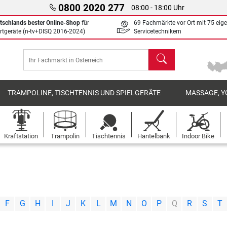
0800 2020 277
08:00 - 18:00 Uhr
tschlands bester Online-Shop
für
69 Fachmärkte vor Ort mit 75 eig
rtgeräte (n-tv+DISQ 2016-2024)
Servicetechnikern
Suchen
TRAMPOLINE, TISCHTENNIS UND SPIELGERÄTE
MASSAGE, Y
Kraftstation
Trampolin
Tischtennis
Hantelbank
Indoor Bike
|
|
|
|
|
|
|
|
|
|
|
|
|
|
|
F
G
H
I
J
K
L
M
N
O
P
Q
R
S
T