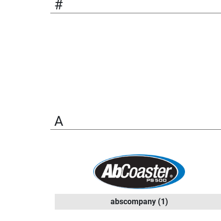
#
A
abscompany
(1)