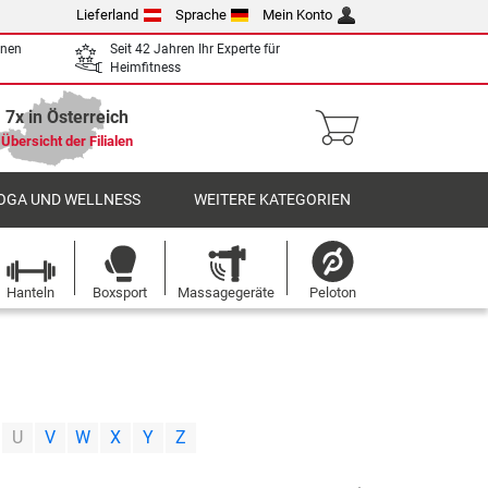
Lieferland
Sprache
Mein Konto
enen
Seit 42 Jahren Ihr Experte für
Heimfitness
7x in Österreich
Übersicht der Filialen
OGA UND WELLNESS
WEITERE KATEGORIEN
Hanteln
Boxsport
Massagegeräte
Peloton
|
|
|
|
|
|
U
V
W
X
Y
Z