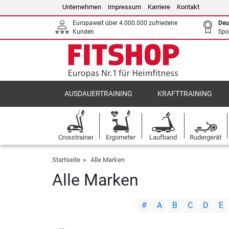
Unternehmen
Impressum
Karriere
Kontakt
Europaweit über 4.000.000 zufriedene
Deu
Kunden
Spo
AUSDAUERTRAINING
KRAFTTRAINING
Crosstrainer
Ergometer
Laufband
Rudergerät
Startseite
Alle Marken
Alle Marken
|
|
|
|
|
#
A
B
C
D
E