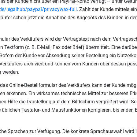
alls der Kunde nicht über ein PayPal-Konto verfügt – unter Gel
de
/legalhub
/paypal
/privacywax-full
. Zahlt der Kunde mittels e
rkäufer schon jetzt die Annahme des Angebots des Kunden in de
rmular des Verkäufers wird der Vertragstext nach dem Vertrags
 Textform (z. B. E-Mail, Fax oder Brief) übermittelt. Eine da
. Sofern der Kunde vor Absendung seiner Bestellung ein Nutzerko
s Verkäufers archiviert und können vom Kunden über dessen pa
n werden.
r das Online-Bestellformular des Verkäufers kann der Kunde mö
nen erkennen. Ein wirksames technisches Mittel zur besseren Er
ren Hilfe die Darstellung auf dem Bildschirm vergrößert wird.
 üblichen Tastatur- und Mausfunktionen korrigieren, bis er den 
iche Sprachen zur Verfügung. Die konkrete Sprachauswahl wird 