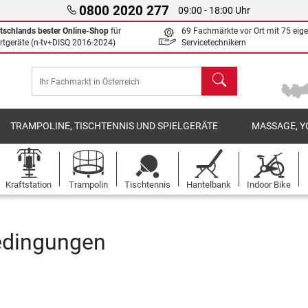
0800 2020 277
09:00 - 18:00 Uhr
tschlands bester Online-Shop
für
69 Fachmärkte vor Ort mit 75 eig
rtgeräte (n-tv+DISQ 2016-2024)
Servicetechnikern
Suchen
TRAMPOLINE, TISCHTENNIS UND SPIELGERÄTE
MASSAGE, Y
Kraftstation
Trampolin
Tischtennis
Hantelbank
Indoor Bike
edingungen