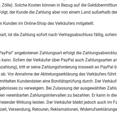
. Zölle). Solche Kosten können in Bezug auf die Geldübermittlu
rfolgt, der Kunde die Zahlung aber von einem Land außerhalb d
 Kunden im Online-Shop des Verkäufers mitgeteilt.
t, ist die Zahlung sofort nach Vertragsabschluss fällig, sofern 
PayPal“ angebotenen Zahlungsart erfolgt die Zahlungsabwicklu
en kann. Sofern der Verkäufer über PayPal auch Zahlungsarten a
nzahlung), tritt er seine Zahlungsforderung insoweit an PayPal
 ab. Vor Annahme der Abtretungserklärung des Verkäufers führt
mittelten Kundendaten eine Bonitätsprüfung durch. Der Verkäuf
rgebnisses zu verweigern. Bei Zulassung der ausgewählten Zah
 den vereinbarten Zahlungsintervallen zu bezahlen. Er kann in d
reiender Wirkung leisten. Der Verkäufer bleibt jedoch auch im F
rzeit, Versendung, Retouren, Reklamationen, Widerrufserklärung