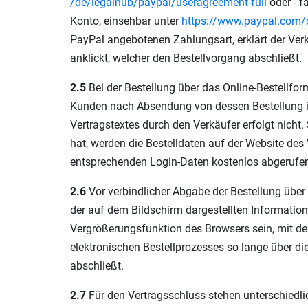
/de
/legalhub
/paypal
/useragreement-full
oder - f
Konto, einsehbar unter
https://www.paypal.com
/
PayPal angebotenen Zahlungsart, erklärt der Ve
anklickt, welcher den Bestellvorgang abschließt.
2.5
Bei der Bestellung über das Online-Bestellfo
Kunden nach Absendung von dessen Bestellung in
Vertragstextes durch den Verkäufer erfolgt nicht
hat, werden die Bestelldaten auf der Website de
entsprechenden Login-Daten kostenlos abgerufe
2.6
Vor verbindlicher Abgabe der Bestellung übe
der auf dem Bildschirm dargestellten Informatio
Vergrößerungsfunktion des Browsers sein, mit de
elektronischen Bestellprozesses so lange über die
abschließt.
2.7
Für den Vertragsschluss stehen unterschiedl