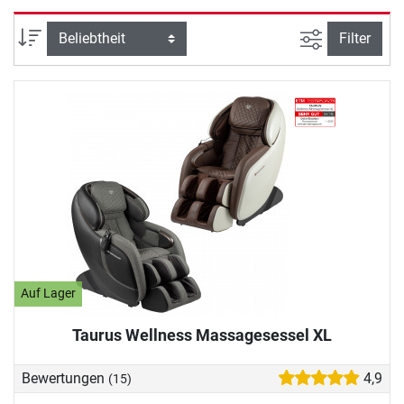
eines Massagesessels trägt zu einer verbesserten
Durchblutung bei, reduziert Stress, fördert Ihr allgemeines
Ansicht filte
Sortierung
Filter
Wohlbefinden und hilft Müdigkeit und Erschöpfung zu
mindern.
Auf Lager
Taurus Wellness Massagesessel XL
Bewertungen
4,9
(15)