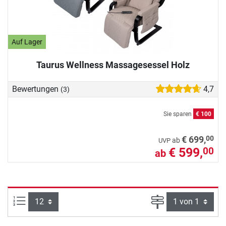
Auf Lager
Taurus Wellness Massagesessel Holz
Bewertungen
4,7
(3)
Sie sparen
€ 100
00
€ 699,
ab
UVP
€ 599,
00
ab
Artikel pro Seite:
Seite