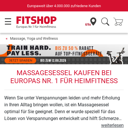
Deutschlands bester Online
edene Kunden
für Sportgeräte (n-tv+DISQ 20
69x
Massage, Yoga und Wellness
MASSAGESESSEL KAUFEN BEI
EUROPAS NR. 1 FÜR HEIMFITNESS
Wenn Sie unter Verspannungen leiden und mehr Erholung
in Ihren Alltag bringen wollen, ist ein Massagesessel
optimal für Sie geeignet. Denn er wurde speziell für das
Lösen von Verspannungen entwickelt und hilft Schmerzen
wie Nackenverspannungen im Nu zu lindern. Die Nutzung
weiterlesen