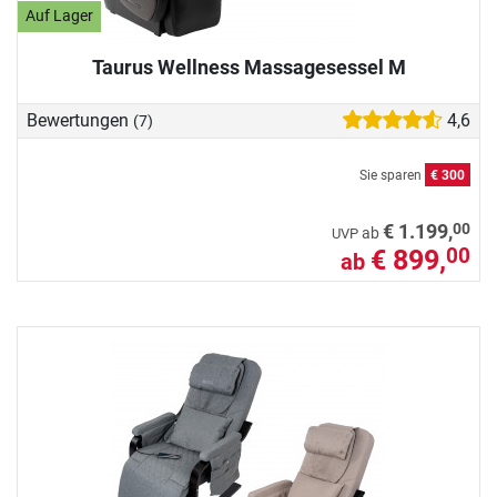
Auf Lager
Taurus Wellness Massagesessel M
Bewertungen
4,6
(7)
Sie sparen
€ 300
00
€ 1.199,
ab
UVP
€ 899,
00
ab