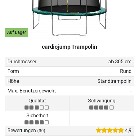
befinden sich Inground Trampoline
nur wenige Zentimeter über dem
Boden, separates Zubehör kann die
Spielmöglichkeiten noch erhöhen.
Über die Unterschiede klären wir Sie
Auf Lager
in unserer Trampolin Kaufberatung
cardiojump Trampolin
auf.
Durchmesser
ab 305 cm
Form
Rund
Höhe
Standtrampolin
Max. Benutzergewicht
-
Qualität
Schwingung
Sicherheit
Bewertungen
4,9
(30)