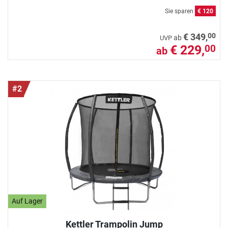
Sie sparen
€ 120
00
€ 349,
ab
UVP
€ 229,
00
ab
#2
Auf Lager
Kettler Trampolin Jump