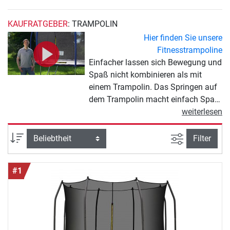
KAUFRATGEBER
: TRAMPOLIN
Hier finden Sie unsere
Fitnesstrampoline
Einfacher lassen sich Bewegung und
Spaß nicht kombinieren als mit
einem Trampolin. Das Springen auf
dem Trampolin macht einfach Spaß
und lockt auch Bewegungsmuffel im
weiterlesen
Sommer nach draußen. Neben dem
Spaß bringen Outdoor Trampoline
Ansicht filte
Sortierung
Filter
noch einen weiteren Vorteil:
Bewegung. Trampolinspringen ist
#1
gleichzeitig eine schonende,
abwechslungsreiche und effektive
Sportart. Die verschiedenen Modelle
unterscheiden sind etwa in der
Größe oder der Bauform. So