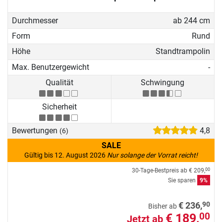
Durchmesser
ab 244 cm
Form
Rund
Höhe
Standtrampolin
Max. Benutzergewicht
-
Qualität
Schwingung
Sicherheit
Bewertungen
4,8
(6)
SALE
Gültig bis 12. August 2026
Nur solange der Vorrat reicht!
30-Tage-Bestpreis ab
€ 209,
00
Sie sparen
9%
90
€ 236,
Bisher ab
€ 189,
00
Jetzt ab