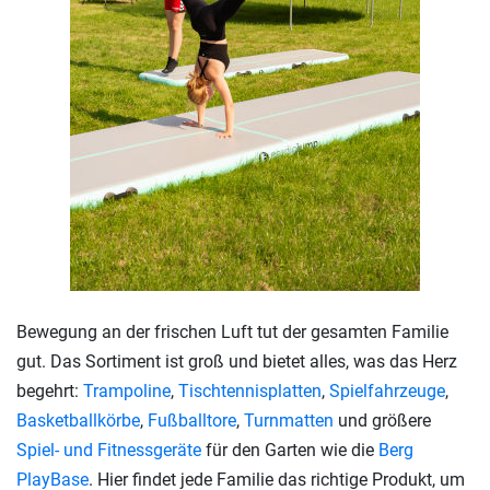
Bewegung an der frischen Luft tut der gesamten Familie
gut. Das Sortiment ist groß und bietet alles, was das Herz
begehrt:
Trampoline
,
Tischtennisplatten
,
Spielfahrzeuge
,
Basketballkörbe
,
Fußballtore
,
Turnmatten
und größere
Spiel- und Fitnessgeräte
für den Garten wie die
Berg
PlayBase
. Hier findet jede Familie das richtige Produkt, um