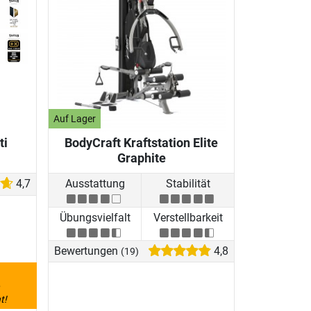
Auf Lager
ti
BodyCraft Kraftstation Elite
Graphite
4,7
Ausstattung
Stabilität
Übungsvielfalt
Verstellbarkeit
Bewertungen
4,8
(19)
6
t!