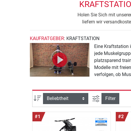
KRAFTSTATIO
Holen Sie Sich mit unsere
liefern wir versandkost
KAUFRATGEBER
: KRAFTSTATION
Eine Kraftstation 
jede Muskelgruppe 
platzsparend trai
Modelle mit freien
verfolgen, ob Mus
Bedürfnisse.
Ansicht filtern
Sortierung
Filter
#1
#2