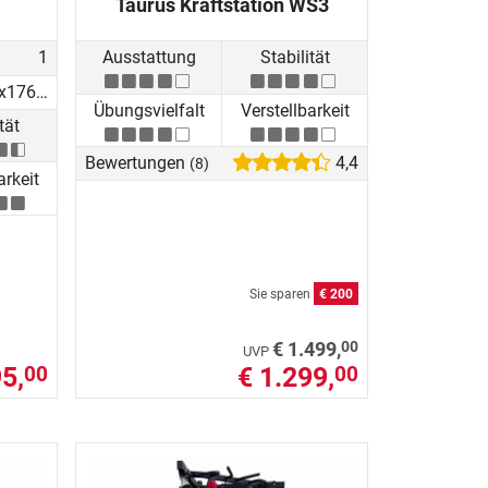
Taurus Kraftstation WS3
1
Ausstattung
Stabilität
194.78x176.69x219.53 cm
Übungsvielfalt
Verstellbarkeit
tät
Bewertungen
4,4
(8)
arkeit
Sie sparen
€ 200
00
€ 1.499,
UVP
5,
€ 1.299,
00
00