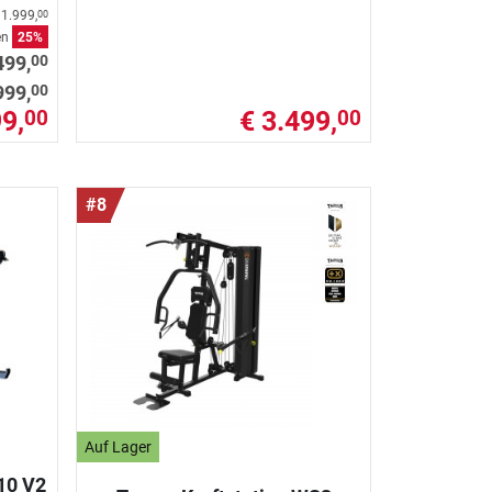
 1.999,
00
en
25%
00
499,
00
999,
9,
€ 3.499,
00
00
#8
Auf Lager
10 V2