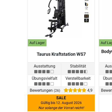
Auf Lager
Auf La
BodyC
Taurus Kraftstation WS7
Ausstattung
Stabilität
Aus
Übungsvielfalt
Verstellbarkeit
Übung
Bewertungen
4,9
Bewer
(26)
SALE
Gültig bis 12. August 2026
Nur solange der Vorrat reicht!