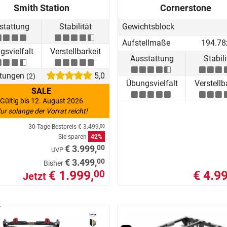
Smith Station
Cornerstone
stattung
Stabilität
Gewichtsblock
Aufstellmaße
svielfalt
Verstellbarkeit
Ausstattung
Stabili
tungen
5,0
(2)
Übungsvielfalt
Verstellb
SALE
Gültig bis 12. August 2026
ur solange der Vorrat reicht!
30-Tage-Bestpreis
€ 3.499,
00
Sie sparen
42%
00
€ 3.999,
UVP
00
€ 3.499,
Bisher
€ 1.999,
€ 4.99
00
Jetzt