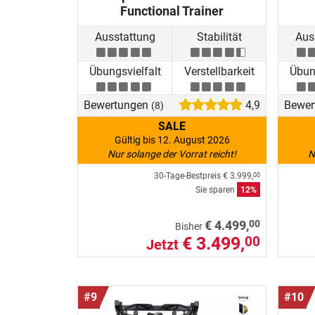
Functional Trainer
Ausstattung
Stabilität
Aus
Übungsvielfalt
Verstellbarkeit
Übung
Bewertungen
4,9
Bewer
(8)
SALE
Gültig bis 12. August 2026
Nur solange der Vorrat reicht!
N
30-Tage-Bestpreis
€ 3.999,
00
Sie sparen
12%
00
€ 4.499,
Bisher
€ 3.499,
00
Jetzt
#9
#10