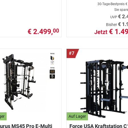
30-Tage-Bestpreis
€
Sie spar
€ 2.
UVP
€ 1.
Bisher
€ 2.499,
€ 1.49
00
Jetzt
#7
ger
Auf Lager
urus MS45 Pro E-Multi
Force USA Kraftstation C