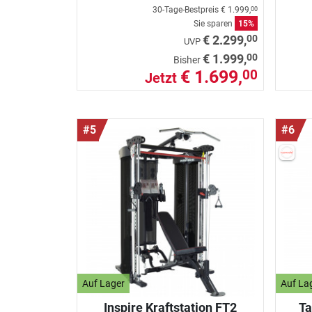
30-Tage-Bestpreis
€ 1.999,
00
Sie sparen
15%
00
€ 2.299,
UVP
00
€ 1.999,
Bisher
€ 1.699,
00
Jetzt
#5
#6
Auf Lager
Auf La
Inspire Kraftstation FT2
Ta