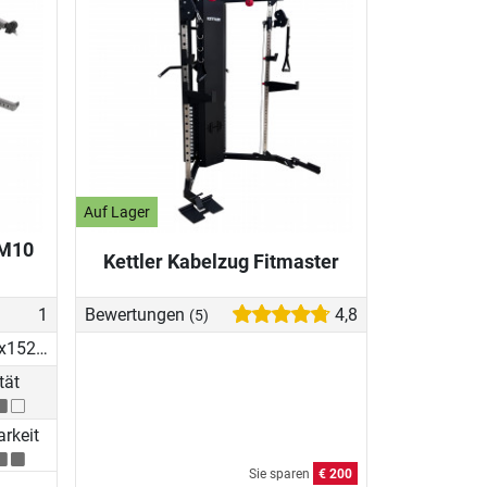
Auf Lager
 M10
Kettler Kabelzug Fitmaster
1
Bewertungen
4,8
(5)
195.58x152.4x219.71 cm
tät
arkeit
Sie sparen
€ 200