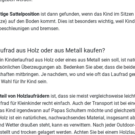
htige Sattelposition
ist dann gefunden, wenn das Kind im Sitzen 
ze) auf den Boden kommt. Dies ist besonders wichtig, weil Kin
beschleunigen und bremsen.
aufrad aus Holz oder aus Metall kaufen?
in Kinderlaufrad aus Holz oder eines aus Metall sein soll, ist
sönlichen Überzeugungen ab. Bedenken Sie aber, dass die beide
haften mitbringen. Je nachdem, wo und wie oft das Laufrad gen
 Wahl für Ihr Kind sein.
teil von Holzlaufrädern
ist, dass sie meist vergleichsweise lei
frad für Kleinkinder recht einfach. Auch der Transport ist bei e
s Kind irgendwann auf Papas Schultern möchte und gleichzeiti
olz ist ein natürliches, nachwachsendes Material, insgesamt ab
d Wetter draußen steht, kann es verwittern. Nach jeder Outdoor
stellt und trocken gelagert werden. Achten Sie bei einem Holzl