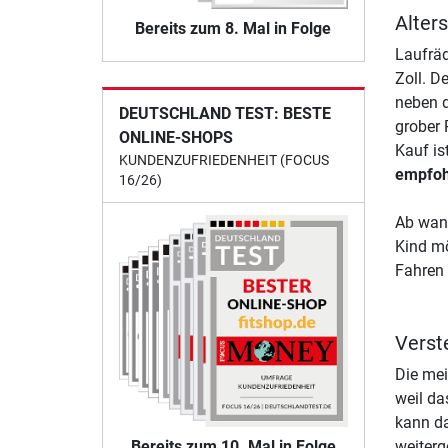
Alter
Bereits zum 8. Mal in Folge
Laufräd
Zoll. D
neben d
DEUTSCHLAND TEST: BESTE
grober 
ONLINE-SHOPS
Kauf is
KUNDENZUFRIEDENHEIT (FOCUS
empfoh
16/26)
Ab wann
Kind mö
Fahren 
Verst
Die mei
weil da
kann da
Bereits zum 10. Mal in Folge
weiter