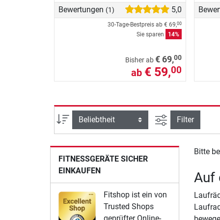
Bewertungen
5,0
Bewer
(1)
30-Tage-Bestpreis ab
€ 69,
00
Sie sparen
14%
00
€ 69,
Bisher ab
€ 59,
00
ab
Ansicht filtern
Sortierung
Filter
Bitte b
FITNESSGERÄTE SICHER
EINKAUFEN
Auf 
Fitshop ist ein von
Laufräd
Trusted Shops
Laufrad
geprüfter Online-
bewegen