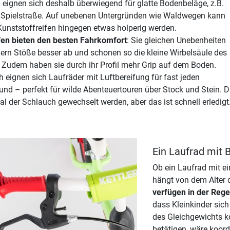
 eignen sich deshalb überwiegend für glatte Bodenbeläge, z.B.
 Spielstraße. Auf unebenen Untergründen wie Waldwegen kann
Kunststoffreifen hingegen etwas holperig werden.
fen bieten den besten Fahrkomfort
: Sie gleichen Unebenheiten
dern Stöße besser ab und schonen so die kleine Wirbelsäule des
 Zudem haben sie durch ihr Profil mehr Grip auf dem Boden.
 eignen sich Laufräder mit Luftbereifung für fast jeden
und – perfekt für wilde Abenteuertouren über Stock und Stein.
l der Schlauch gewechselt werden, aber das ist schnell erledigt
Ein Laufrad mit
Ob ein Laufrad mit ei
hängt von dem Alter 
verfügen in der Rege
dass Kleinkinder sic
des Gleichgewichts k
betätigen, wäre koord