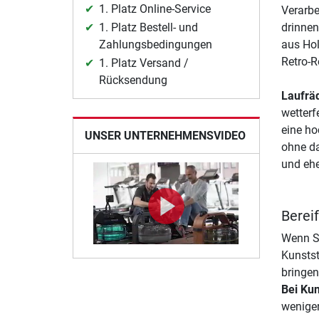
1. Platz Online-Service
Verarbe
1. Platz Bestell- und
drinnen
Zahlungsbedingungen
aus Hol
Retro-Ro
1. Platz Versand /
Rücksendung
Laufräd
wetterf
eine ho
UNSER UNTERNEHMENSVIDEO
ohne da
und ehe
Bereif
Wenn Si
Kunstst
bringen
Bei Kun
weniger