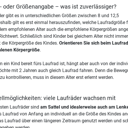
s- oder Größenangabe – was ist zuverlässiger?
er gibt es in unterschiedlichen Größen zwischen 8 und 12,5
eshalb gilt es erst einmal herauszufinden, welche Laufradgröße fü
em empfohlenen Alter auch die empfohlene Körpergrößen angegeb
Richtwert. Schließlich sind Kinder bei gleichem Alter nicht imme
t die Körpergröße des Kindes.
Orientieren Sie sich beim Laufra
lenen Körpergröße
.
 ein Kind bereit fürs Laufrad ist, hängt aber auch von der indiv
chte mit 2 Jahren auch gleich Laufrad fahren. Denn die Bewe
zu kontrollieren, muss in diesem Alter erst erlernt werden.
ellmöglichkeiten: viele Laufräder wachsen mit
sten Laufräder sind
am Sattel und idealerweise auch am Lenke
s Laufrad von Anfang an individuell an die Größe des Kindes 
s Laufrad über einen längeren Zeitraum genutzt werden und sc
gegeben werden.