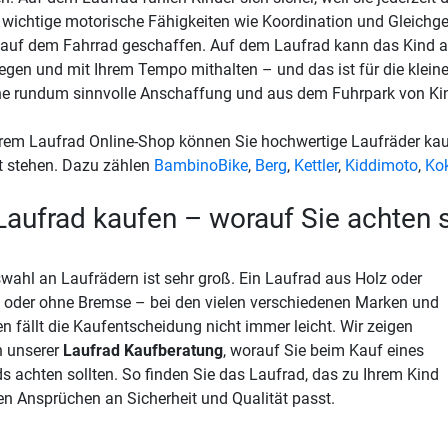
wichtige motorische Fähigkeiten wie Koordination und Gleichge
auf dem Fahrrad geschaffen. Auf dem Laufrad kann das Kind 
egen und mit Ihrem Tempo mithalten – und das ist für die kleine
ne rundum sinnvolle Anschaffung und aus dem Fuhrpark von Ki
rem Laufrad Online-Shop können Sie hochwertige Laufräder kauf
t stehen. Dazu zählen
BambinoBike
,
Berg
,
Kettler
,
Kiddimoto
,
Ko
Laufrad kaufen – worauf Sie achten s
wahl an Laufrädern ist sehr groß. Ein Laufrad aus Holz oder
t oder ohne Bremse – bei den vielen verschiedenen Marken und
n fällt die Kaufentscheidung nicht immer leicht. Wir zeigen
n unserer
Laufrad Kaufberatung
, worauf Sie beim Kauf eines
s achten sollten. So finden Sie das Laufrad, das zu Ihrem Kind
en Ansprüchen an Sicherheit und Qualität passt.