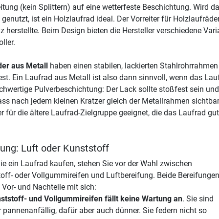
itung (kein Splittern) auf eine wetterfeste Beschichtung. Wird 
 genutzt, ist ein Holzlaufrad ideal. Der Vorreiter für Holzlaufräd
z herstellte. Beim Design bieten die Hersteller verschiedene Va
ller.
er aus Metall
haben einen stabilen, lackierten Stahlrohrrahme
est. Ein Laufrad aus Metall ist also dann sinnvoll, wenn das Lau
chwertige Pulverbeschichtung: Der Lack sollte stoßfest sein un
ss nach jedem kleinen Kratzer gleich der Metallrahmen sichtbar
r für die ältere Laufrad-Zielgruppe geeignet, die das Laufrad gut
ung: Luft oder Kunststoff
e ein Laufrad kaufen, stehen Sie vor der Wahl zwischen
off- oder Vollgummireifen und Luftbereifung. Beide Bereifunge
 Vor- und Nachteile mit sich:
ststoff- und Vollgummireifen fällt keine Wartung an
. Sie sind
 pannenanfällig, dafür aber auch dünner. Sie federn nicht so