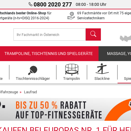
0800 2020 277
08:00 - 18:00 Uhr
tschlands bester Online-Shop
für
69 Fachmärkte vor Ort mit 75 eig
rtgeräte (n-tv+DISQ 2016-2024)
Servicetechnikern
Suchen
TRAMPOLINE, TISCHTENNIS UND SPIELGERÄTE
MASSAGE, Y
te
Tischtennisschläger
Trampolin
Slackline
Spi
elfahrzeuge
Laufrad
AUFEN BEI EUROPAS NR. 1 FÜR H