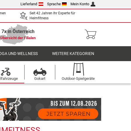
Lieferland
Sprache
Mein Konto
enen
Seit 42 Jahren Ihr Experte für
Heimfitness
7x in Österreich
Übersicht der Filialen
OGA UND WELLNESS
WEITERE KATEGORIEN
elfahrzeuge
Gokart
Outdoor-Spielgeräte
EIMFITNESS