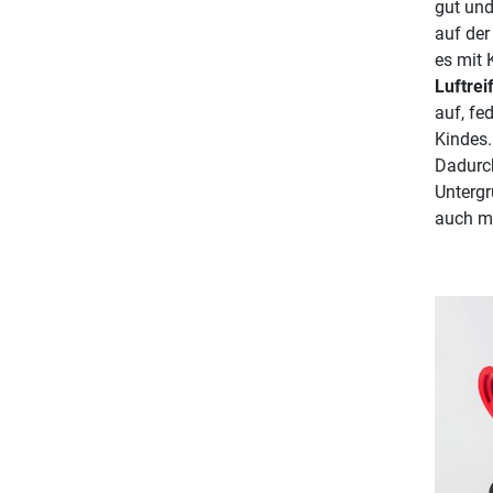
gut und
auf der
es mit 
Luftrei
auf, fe
Kindes.
Dadurch
Untergr
auch ma