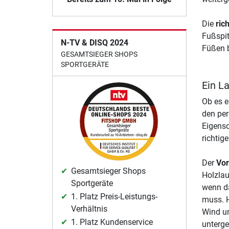
Die
ric
Fußspit
N-TV & DISQ 2024
Füßen 
GESAMTSIEGER SHOPS
SPORTGERÄTE
Ein L
Ob es e
den per
Eigensc
richtige
Der
Vor
Gesamtsieger Shops
Holzlau
Sportgeräte
wenn da
1. Platz Preis-Leistungs-
muss. H
Verhältnis
Wind un
1. Platz Kundenservice
unterge