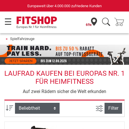
Deutschlands bester Online-Shop
für Sportgeräte (n-tv+DISQ 2016-2024)
69x
Spielfahrzeuge
LAUFRAD KAUFEN BEI EUROPAS NR. 1
FÜR HEIMFITNESS
Auf zwei Rädern sicher die Welt erkunden
Ansicht filte
Sortierung
Filter