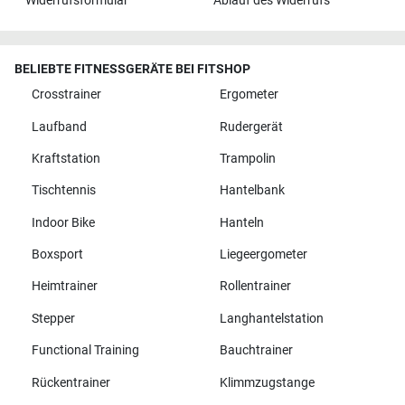
Widerrufsformular
Ablauf des Widerrufs
BELIEBTE FITNESSGERÄTE BEI FITSHOP
Crosstrainer
Ergometer
Laufband
Rudergerät
Kraftstation
Trampolin
Tischtennis
Hantelbank
Indoor Bike
Hanteln
Boxsport
Liegeergometer
Heimtrainer
Rollentrainer
Stepper
Langhantelstation
Functional Training
Bauchtrainer
Rückentrainer
Klimmzugstange