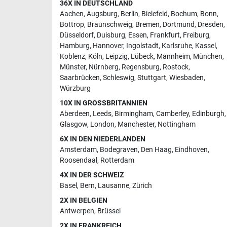
36X IN DEUTSCHLAND
Aachen
,
Augsburg
,
Berlin
,
Bielefeld
,
Bochum
,
Bonn
,
Bottrop
,
Braunschweig
,
Bremen
,
Dortmund
,
Dresden
,
Düsseldorf
,
Duisburg
,
Essen
,
Frankfurt
,
Freiburg
,
Hamburg
,
Hannover
,
Ingolstadt
,
Karlsruhe
,
Kassel
,
Koblenz
,
Köln
,
Leipzig
,
Lübeck
,
Mannheim
,
München
,
Münster
,
Nürnberg
,
Regensburg
,
Rostock
,
Saarbrücken
,
Schleswig
,
Stuttgart
,
Wiesbaden
,
Würzburg
10X IN GROSSBRITANNIEN
Aberdeen
,
Leeds
,
Birmingham
,
Camberley
,
Edinburgh
,
Glasgow
,
London
,
Manchester
,
Nottingham
6X IN DEN NIEDERLANDEN
Amsterdam
,
Bodegraven
,
Den Haag
,
Eindhoven
,
Roosendaal
,
Rotterdam
4X IN DER SCHWEIZ
Basel
,
Bern
,
Lausanne
,
Zürich
2X IN BELGIEN
Antwerpen
,
Brüssel
2X IN FRANKREICH