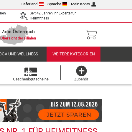
Lieferland
Sprache
Mein Konto
enen
Seit 42 Jahren Ihr Experte für
Heimfitness
7x in Österreich
Übersicht der Filialen
OGA UND WELLNESS
WEITERE KATEGORIEN
Geschenkgutscheine
Zubehör
 NR. 1 FÜR HEIMFITNESS