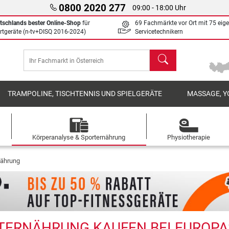
0800 2020 277
09:00 - 18:00 Uhr
tschlands bester Online-Shop
für
69 Fachmärkte vor Ort mit 75 eig
rtgeräte (n-tv+DISQ 2016-2024)
Servicetechnikern
Suchen
TRAMPOLINE, TISCHTENNIS UND SPIELGERÄTE
MASSAGE, Y
Körperanalyse & Sporternährung
Physiotherapie
nährung
ERNÄHRUNG KAUFEN BEI EUROPAS