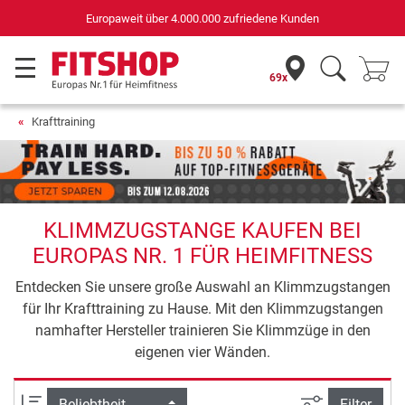
Europaweit über 4.000.000 zufriedene Kunden
69x
Krafttraining
KLIMMZUGSTANGE KAUFEN BEI
EUROPAS NR. 1 FÜR HEIMFITNESS
Entdecken Sie unsere große Auswahl an Klimmzugstangen
für Ihr Krafttraining zu Hause. Mit den Klimmzugstangen
namhafter Hersteller trainieren Sie Klimmzüge in den
eigenen vier Wänden.
Ansicht filte
Sortierung
Filter