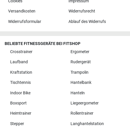
Cookies
Impressum
Versandkosten
Widerrufsrecht
Widerrufsformular
Ablauf des Widerrufs
BELIEBTE FITNESSGERÄTE BEI FITSHOP
Crosstrainer
Ergometer
Laufband
Rudergerät
Kraftstation
Trampolin
Tischtennis
Hantelbank
Indoor Bike
Hanteln
Boxsport
Liegeergometer
Heimtrainer
Rollentrainer
Stepper
Langhantelstation