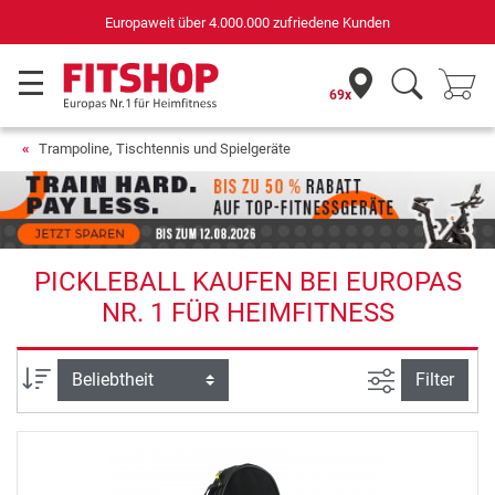
Europaweit über 4.000.000 zufriedene Kunden
69x
Trampoline, Tischtennis und Spielgeräte
PICKLEBALL KAUFEN BEI EUROPAS
NR. 1 FÜR HEIMFITNESS
Ansicht filte
Sortierung
Filter