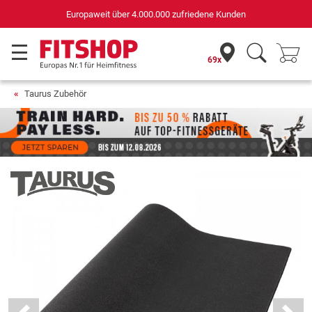
Deutschlands bester Online-Shop
für Sportgeräte (n-tv+DISQ 2016-2024)
69x
Taurus Zubehör