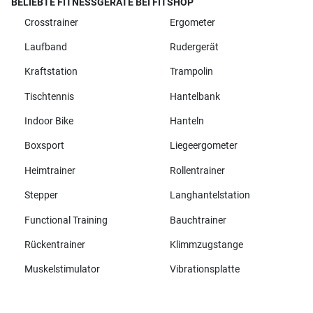
BELIEBTE FITNESSGERÄTE BEI FITSHOP
Crosstrainer
Ergometer
Laufband
Rudergerät
Kraftstation
Trampolin
Tischtennis
Hantelbank
Indoor Bike
Hanteln
Boxsport
Liegeergometer
Heimtrainer
Rollentrainer
Stepper
Langhantelstation
Functional Training
Bauchtrainer
Rückentrainer
Klimmzugstange
Muskelstimulator
Vibrationsplatte
Alle Marken