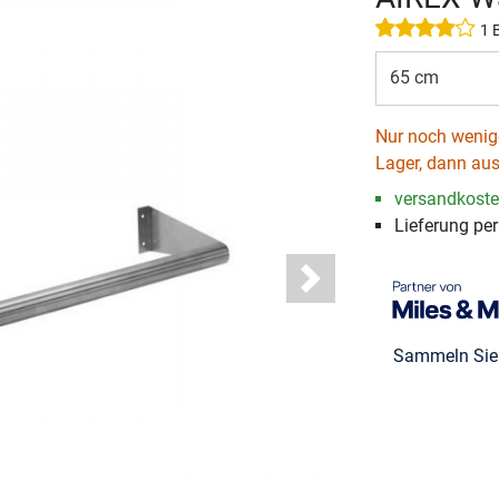
1 
65 cm
Nur noch wenige
Lager, dann aus
versandkosten
Lieferung pe
Next
Sammeln Si