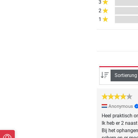
3
2
1
Sortierung
Anonymous
Heel praktisch o
Ik heb er 2 naast
Bij het ophangen
scherp en er moe