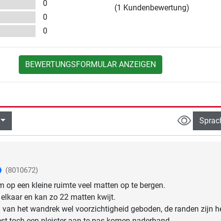
0
(1 Kundenbewertung)
0
0
BEWERTUNGSFORMULAR ANZEIGEN
Sprac
(8010672)
m op een kleine ruimte veel matten op te bergen.
 elkaar en kan zo 22 matten kwijt.
 van het wandrek wel voorzichtigheid geboden, de randen zijn h
st toch een pleister aan te pas komen naderhand.