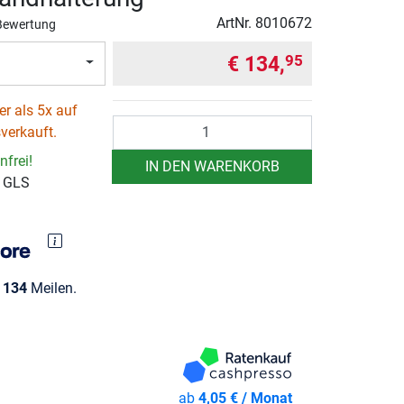
ArtNr.
8010672
Bewertung
€ 134,
95
r als 5x auf
Anzahl
verkauft.
frei!
IN DEN WARENKORB
r GLS
e
134
Meilen.
ab
4,05 € / Monat