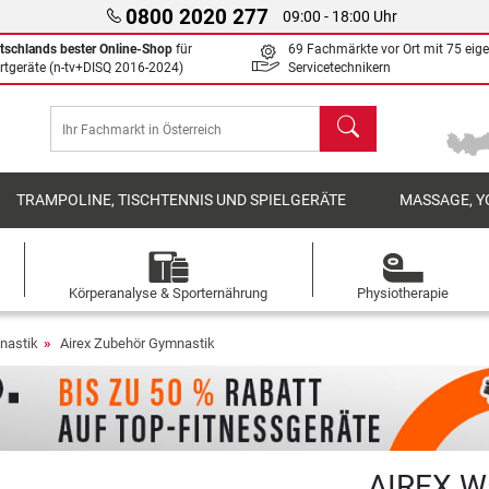
0800 2020 277
09:00 - 18:00 Uhr
tschlands bester Online-Shop
für
69 Fachmärkte vor Ort mit 75 eig
rtgeräte (n-tv+DISQ 2016-2024)
Servicetechnikern
Suchen
TRAMPOLINE, TISCHTENNIS UND SPIELGERÄTE
MASSAGE, Y
Körperanalyse & Sporternährung
Physiotherapie
nastik
Airex Zubehör Gymnastik
AIREX W