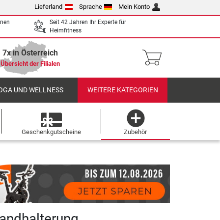
Lieferland
Sprache
Mein Konto
enen
Seit 42 Jahren Ihr Experte für
Heimfitness
7x in Österreich
Übersicht der Filialen
OGA UND WELLNESS
WEITERE KATEGORIEN
Geschenkgutscheine
Zubehör
andhalterung