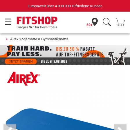
Deutschlands bester Online-Shop
für Sportgeräte (n-tv+DISQ 2016-2024)
69x
Airex Yogamatte & Gymnastikmatte