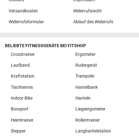
Cookies
Impressum
Versandkosten
Widerrufsrecht
Widerrufsformular
Ablauf des Widerrufs
BELIEBTE FITNESSGERÄTE BEI FITSHOP
Crosstrainer
Ergometer
Laufband
Rudergerät
Kraftstation
Trampolin
Tischtennis
Hantelbank
Indoor Bike
Hanteln
Boxsport
Liegeergometer
Heimtrainer
Rollentrainer
Stepper
Langhantelstation