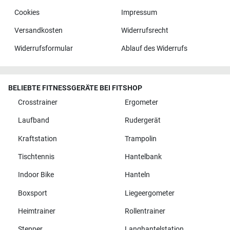
Cookies
Impressum
Versandkosten
Widerrufsrecht
Widerrufsformular
Ablauf des Widerrufs
BELIEBTE FITNESSGERÄTE BEI FITSHOP
Crosstrainer
Ergometer
Laufband
Rudergerät
Kraftstation
Trampolin
Tischtennis
Hantelbank
Indoor Bike
Hanteln
Boxsport
Liegeergometer
Heimtrainer
Rollentrainer
Stepper
Langhantelstation