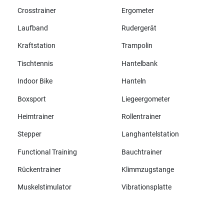
Crosstrainer
Ergometer
Laufband
Rudergerät
Kraftstation
Trampolin
Tischtennis
Hantelbank
Indoor Bike
Hanteln
Boxsport
Liegeergometer
Heimtrainer
Rollentrainer
Stepper
Langhantelstation
Functional Training
Bauchtrainer
Rückentrainer
Klimmzugstange
Muskelstimulator
Vibrationsplatte
Alle Marken