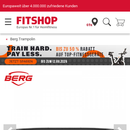
Deutschlands bester Online-Shop
für Sportgeräte (n-tv+DISQ 2016-2024)
69x
Berg Trampolin