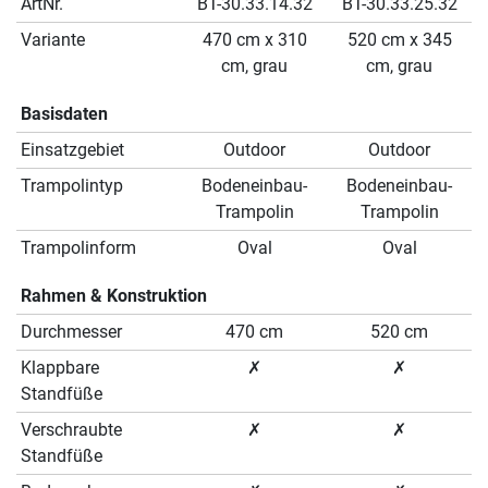
ArtNr.
BT-30.33.14.32
BT-30.33.25.32
Variante
470 cm x 310
520 cm x 345
cm, grau
cm, grau
Basisdaten
Einsatzgebiet
Outdoor
Outdoor
Trampolintyp
Bodeneinbau-
Bodeneinbau-
Trampolin
Trampolin
Trampolinform
Oval
Oval
Rahmen & Konstruktion
Durchmesser
470 cm
520 cm
Klappbare
✗
✗
Standfüße
Verschraubte
✗
✗
Standfüße