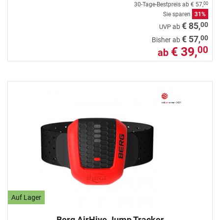
30-Tage-Bestpreis ab
€ 57,
00
Sie sparen
31%
00
€ 85,
ab
UVP
00
€ 57,
Bisher ab
€ 39,
00
ab
Auf Lager
Berg AirHive Jump Tracker