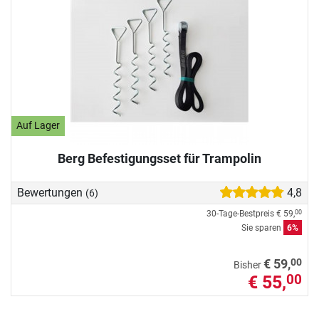
Auf Lager
Berg Befestigungsset für Trampolin
Bewertungen
4,8
(6)
30-Tage-Bestpreis
€ 59,
00
Sie sparen
6%
00
€ 59,
Bisher
€ 55,
00