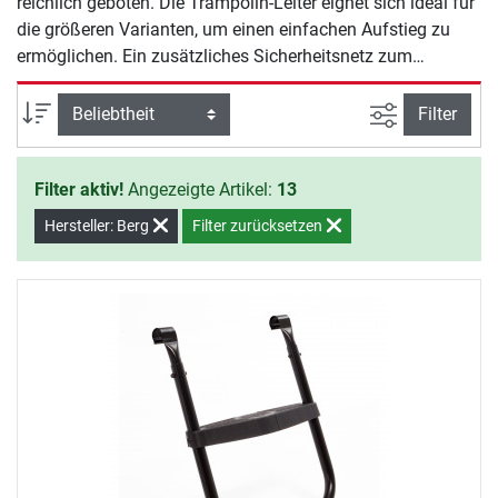
reichlich geboten. Die Trampolin-Leiter eignet sich ideal für
die größeren Varianten, um einen einfachen Aufstieg zu
ermöglichen. Ein zusätzliches Sicherheitsnetz zum
Nachrüsten oder auch die Wetterschutzplane runden das
Angebot an sinnvollem Zubehör ab.
Ansicht filte
Sortierung
Filter
Filter aktiv!
Angezeigte Artikel:
13
Hersteller: Berg
Filter zurücksetzen