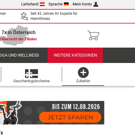
Lieferland
Sprache
Mein Konto
enen
Seit 42 Jahren Ihr Experte für
Heimfitness
7x in Österreich
Übersicht der Filialen
OGA UND WELLNESS
WEITERE KATEGORIEN
Geschenkgutscheine
Zubehör
t