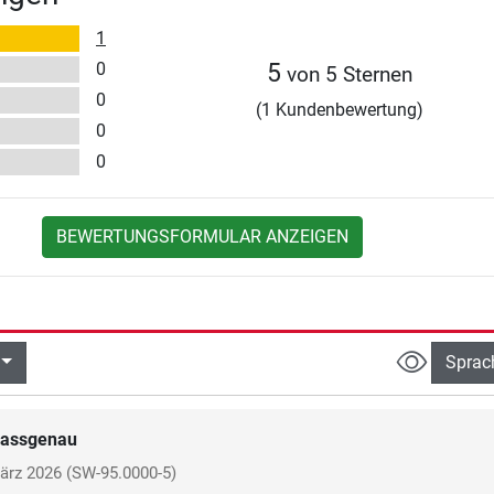
1
0
5
von 5 Sternen
0
(1 Kundenbewertung)
0
0
BEWERTUNGSFORMULAR ANZEIGEN
Sprac
assgenau
ärz 2026
(SW-95.0000-5)