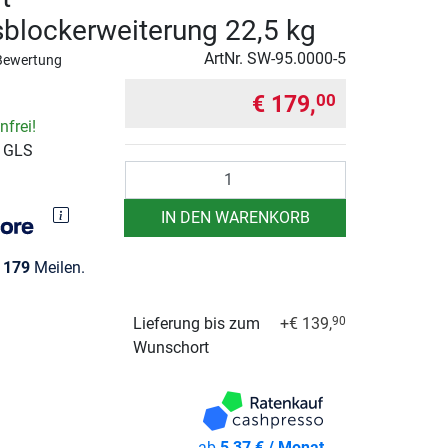
blockerweiterung 22,5 kg
ArtNr.
SW-95.0000-5
Bewertung
€ 179,
00
frei!
r GLS
Anzahl
IN DEN WARENKORB
e
179
Meilen.
Lieferung bis zum
+€ 139,
90
Wunschort
ab
5,37 € / Monat