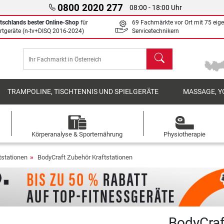
0800 2020 277
08:00 - 18:00 Uhr
tschlands bester Online-Shop
für
69 Fachmärkte vor Ort mit 75 eig
rtgeräte (n-tv+DISQ 2016-2024)
Servicetechnikern
Suchen
TRAMPOLINE, TISCHTENNIS UND SPIELGERÄTE
MASSAGE, Y
Körperanalyse & Sporternährung
Physiotherapie
tstationen
BodyCraft Zubehör Kraftstationen
BodyCraf