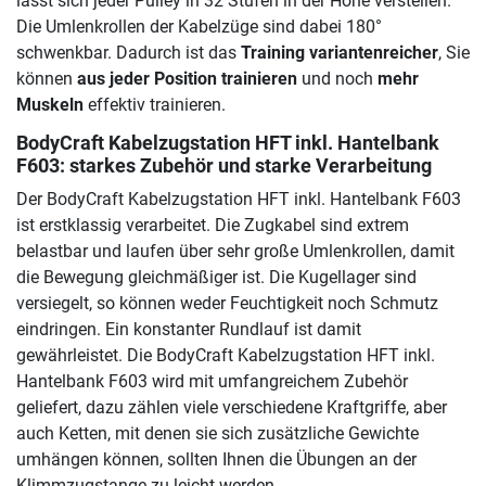
lässt sich jeder Pulley in 32 Stufen in der Höhe verstellen.
Die Umlenkrollen der Kabelzüge sind dabei 180°
schwenkbar. Dadurch ist das
Training variantenreicher
, Sie
können
aus jeder Position trainieren
und noch
mehr
Muskeln
effektiv trainieren.
BodyCraft Kabelzugstation HFT inkl. Hantelbank
F603
: starkes Zubehör und starke Verarbeitung
Der BodyCraft Kabelzugstation HFT inkl. Hantelbank F603
ist erstklassig verarbeitet. Die Zugkabel sind extrem
belastbar und laufen über sehr große Umlenkrollen, damit
die Bewegung gleichmäßiger ist. Die Kugellager sind
versiegelt, so können weder Feuchtigkeit noch Schmutz
eindringen. Ein konstanter Rundlauf ist damit
gewährleistet. Die BodyCraft Kabelzugstation HFT inkl.
Hantelbank F603 wird mit umfangreichem Zubehör
geliefert, dazu zählen viele verschiedene Kraftgriffe, aber
auch Ketten, mit denen sie sich zusätzliche Gewichte
umhängen können, sollten Ihnen die Übungen an der
Klimmzugstange zu leicht werden.