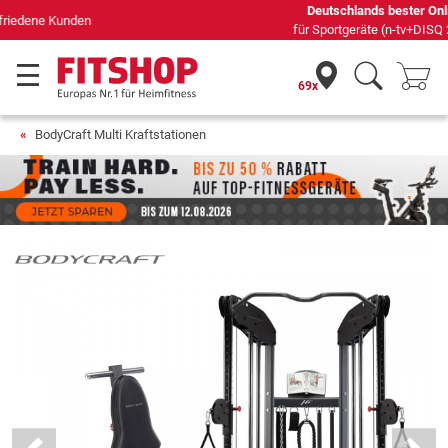
Deutschlands bester Online-Shop
für Sportgeräte (n-tv+DISQ 2016-2024)
69x
BodyCraft Multi Kraftstationen