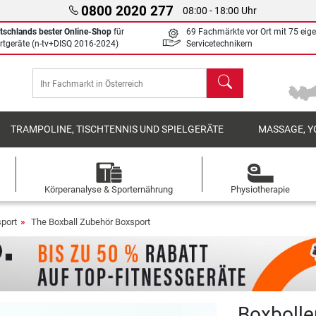
0800 2020 277
08:00 - 18:00 Uhr
tschlands bester Online-Shop
für
69 Fachmärkte vor Ort mit 75 eig
rtgeräte (n-tv+DISQ 2016-2024)
Servicetechnikern
Suchen
TRAMPOLINE, TISCHTENNIS UND SPIELGERÄTE
MASSAGE, Y
Körperanalyse & Sporternährung
Physiotherapie
port
The Boxball Zubehör Boxsport
Boxbolle