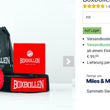
1 
rot
Auf Lager
Versandkost
Versandkoste
ab einem Ein
€ 99,
00
Lieferung pe
Next
Sammeln Si