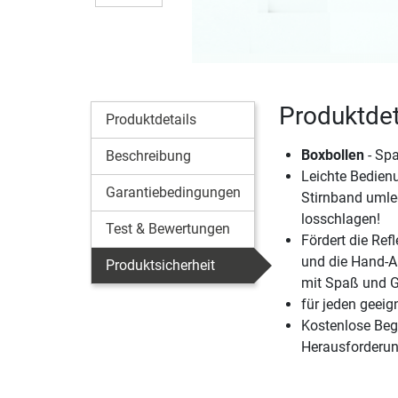
Produktdet
Produktdetails
Boxbollen
- Spa
Beschreibung
Leichte Bedien
Garantiebedingungen
Stirnband uml
losschlagen!
Test & Bewertungen
Fördert die Ref
und die Hand-A
Produktsicherheit
mit Spaß und G
für jeden geeig
Kostenlose Begl
Herausforderu