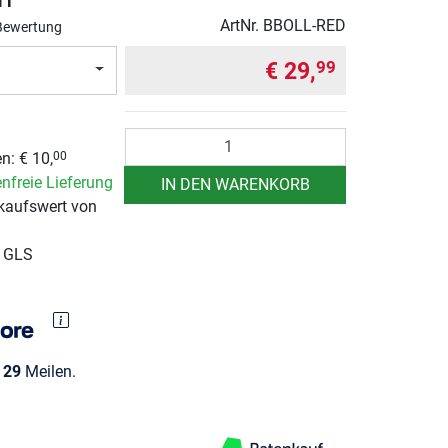
ArtNr.
BBOLL-RED
Bewertung
€ 29,
99
Anzahl
en:
€ 10,
00
nfreie Lieferung
IN DEN WARENKORB
kaufswert von
r GLS
e
29
Meilen.