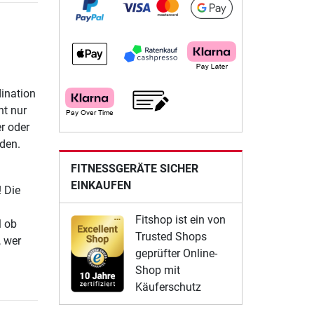
ination
ht nur
r oder
eden.
FITNESSGERÄTE SICHER
EINKAUFEN
 Die
Fitshop ist ein von
l ob
Trusted Shops
, wer
geprüfter Online-
Shop mit
Käuferschutz