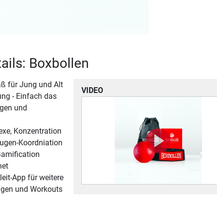
ails: Boxbollen
ß für Jung und Alt
VIDEO
ung - Einfach das
egen und
lexe, Konzentration
ugen-Koordniation
amification
net
eit-App für weitere
ngen und Workouts