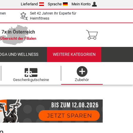
Lieferland
Sprache
Mein Konto
enen
Seit 42 Jahren Ihr Experte für
Heimfitness
7x in Österreich
Übersicht der Filialen
OGA UND WELLNESS
WEITERE KATEGORIEN
Geschenkgutscheine
Zubehör
n