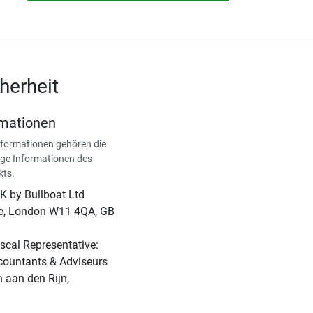
herheit
rmationen
nformationen gehören die
ge Informationen des
kts.
UK by Bullboat Ltd
ce, London W11 4QA, GB
scal Representative:
countants & Adviseurs
 aan den Rijn,