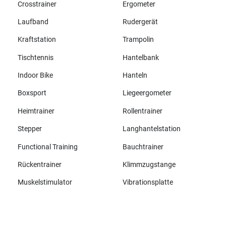
Crosstrainer
Ergometer
Laufband
Rudergerät
Kraftstation
Trampolin
Tischtennis
Hantelbank
Indoor Bike
Hanteln
Boxsport
Liegeergometer
Heimtrainer
Rollentrainer
Stepper
Langhantelstation
Functional Training
Bauchtrainer
Rückentrainer
Klimmzugstange
Muskelstimulator
Vibrationsplatte
Alle Marken