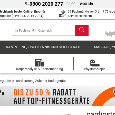
0800 2020 277
09:00 - 18:00 Uhr
tschlands bester Online-Shop
für
69 Fachmärkte vor Ort mit 75 eig
rtgeräte (n-tv+DISQ 2016-2024)
Servicetechnikern
Suchen
TRAMPOLINE, TISCHTENNIS UND SPIELGERÄTE
MASSAGE, Y
Körperanalyse & Sporternährung
Physiotherapie
rgeräte
cardiostrong Zubehör Rudergeräte
cardiost