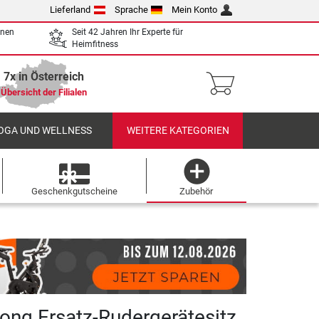
Lieferland
Sprache
Mein Konto
enen
Seit 42 Jahren Ihr Experte für
Heimfitness
7x in Österreich
Übersicht der Filialen
OGA UND WELLNESS
WEITERE KATEGORIEN
Geschenkgutscheine
Zubehör
rong Ersatz-Rudergerätesitz