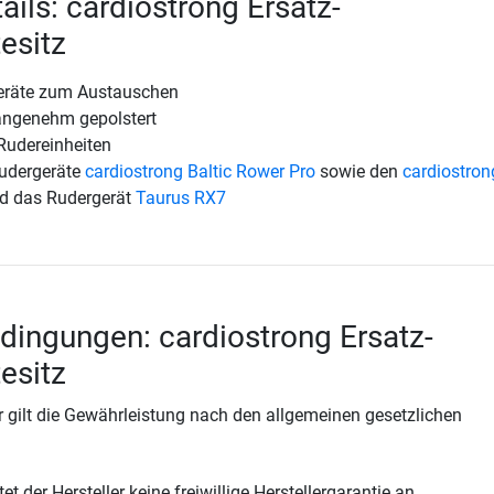
ails: cardiostrong Ersatz-
esitz
geräte zum Austauschen
 angenehm gepolstert
 Rudereinheiten
Rudergeräte
cardiostrong Baltic Rower Pro
sowie den
cardiostron
d das Rudergerät
Taurus RX7
dingungen: cardiostrong Ersatz-
esitz
 gilt die Gewährleistung nach den allgemeinen gesetzlichen
t der Hersteller keine freiwillige Herstellergarantie an.