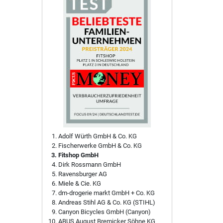
Adolf Würth GmbH & Co. KG
Fischerwerke GmbH & Co. KG
Fitshop GmbH
Dirk Rossmann GmbH
Ravensburger AG
Miele & Cie. KG
dm-drogerie markt GmbH + Co. KG
Andreas Stihl AG & Co. KG (STIHL)
Canyon Bicycles GmbH (Canyon)
ABUS August Bremicker Söhne KG