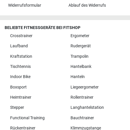
Widerrufsformular
Ablauf des Widerrufs
BELIEBTE FITNESSGERÄTE BEI FITSHOP
Crosstrainer
Ergometer
Laufband
Rudergerät
Kraftstation
Trampolin
Tischtennis
Hantelbank
Indoor Bike
Hanteln
Boxsport
Liegeergometer
Heimtrainer
Rollentrainer
Stepper
Langhantelstation
Functional Training
Bauchtrainer
Rückentrainer
Klimmzugstange