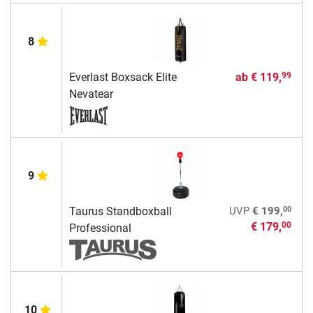
8
Everlast Boxsack Elite
ab
€ 119,
99
Nevatear
9
00
Taurus Standboxball
UVP
€ 199,
€ 179,
00
Professional
10