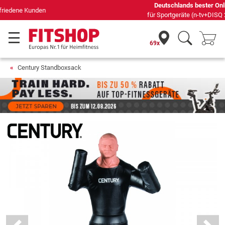
Deutschlands bester Online-Shop
für Sportgeräte (n-tv+DISQ 2016-2024)
69x
Century Standboxsack