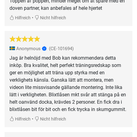
Toppen af poppen, minder meget om at spare med en
doven partner, kan anbefales af hele hjertet
•
Hilfreich
Nicht hilfreich
Anonymous
(CE-101694)
Jag är helnöjd med Bob kan rekommendera detta
inköp. Bra kvalitet, helt perfekt träningsredskap som
ger en möjlighet att träna upp styrka med en
verklighets känsla. Ganska lätt att montera, men
videon lite missvisande gällande montering. Inte lika
lätt i verkligheten. Blixtlåsen mkt svår att stänga på en
helt oanvänd docka, krävdes 2 personer. En fick dra i
blixtlåsen bit för bit och en fick trycka in skumgummit.
•
Hilfreich
Nicht hilfreich