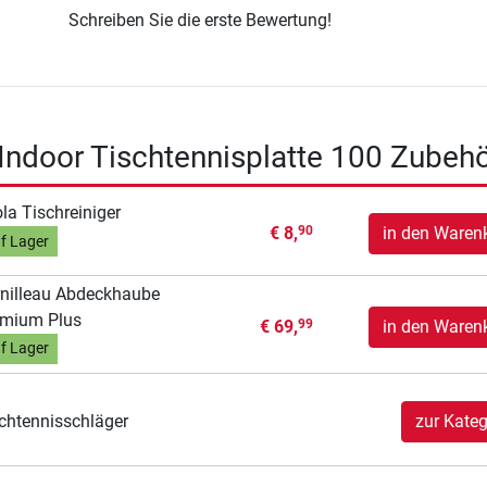
Schreiben Sie die erste Bewertung!
 Indoor Tischtennisplatte 100 Zubeh
la Tischreiniger
€ 8,
in den Waren
90
f Lager
nilleau Abdeckhaube
emium Plus
€ 69,
in den Waren
99
f Lager
chtennisschläger
zur Kateg