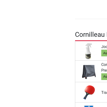
Cornilleau
Joo
Au
Cor
Pr
Au
Tis