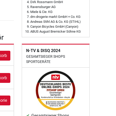
Dirk Rossmann GmbH
Ravensburger AG
Miele & Cie. KG
dm-drogerie markt GmbH + Co. KG
Andreas Stihl AG & Co. KG (STIHL)
Canyon Bicycles GmbH (Canyon)
ABUS August Bremicker Söhne KG
ör
N-TV & DISQ 2024
korb
GESAMTSIEGER SHOPS
SPORTGERÄTE
korb
orie
Gesamtsieger Shops