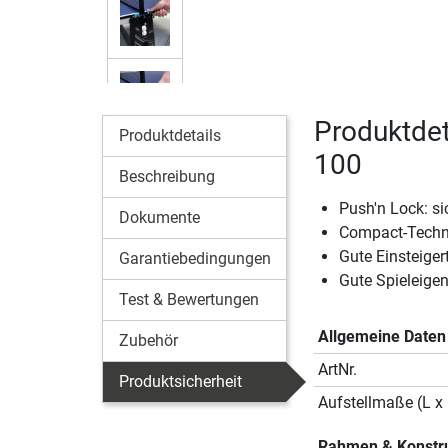
Produktdet
Produktdetails
100
Beschreibung
Push'n Lock: s
Dokumente
Compact-Techn
Gute Einsteiger
Garantiebedingungen
Gute Spieleige
Test & Bewertungen
Allgemeine Daten
Zubehör
ArtNr.
Produktsicherheit
Aufstellmaße (L x 
Rahmen & Konstr