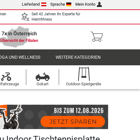
Lieferland
Sprache
Mein Konto
enen
Seit 42 Jahren Ihr Experte für
Heimfitness
7x in Österreich
Übersicht der Filialen
OGA UND WELLNESS
WEITERE KATEGORIEN
elfahrzeuge
Gokart
Outdoor-Spielgeräte
u Indoor Tischtennisplatte