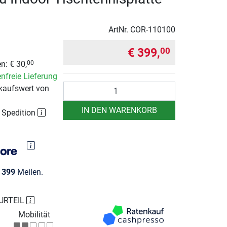
ArtNr.
COR-110100
€ 399,
00
n: € 30,
00
nfreie Lieferung
Anzahl
kaufswert von
IN DEN WARENKORB
r Spedition
e
399
Meilen.
URTEIL
Mobilität