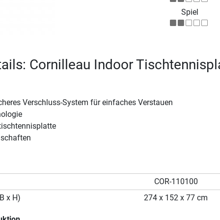
Spiel
ails: Cornilleau Indoor Tischtennispl
icheres Verschluss-System für einfaches Verstauen
ologie
tischtennisplatte
nschaften
COR-110100
B x H)
274 x 152 x 77 cm
uktion