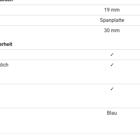
19 mm
Spanplatte
30 mm
erheit
✓
lich
✓
✓
Blau