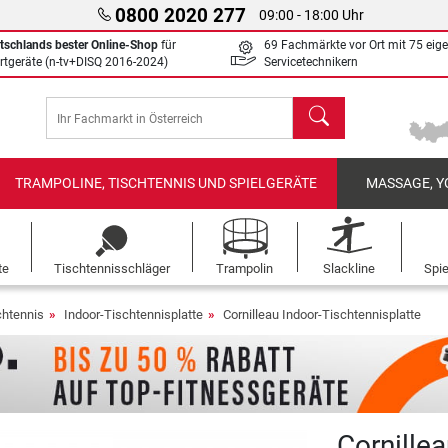
0800 2020 277
09:00 - 18:00 Uhr
tschlands bester Online-Shop
für
69 Fachmärkte vor Ort mit 75 eig
rtgeräte (n-tv+DISQ 2016-2024)
Servicetechnikern
Suchen
TRAMPOLINE, TISCHTENNIS UND SPIELGERÄTE
MASSAGE, Y
te
Tischtennisschläger
Trampolin
Slackline
Spi
chtennis
Indoor-Tischtennisplatte
Cornilleau Indoor-Tischtennisplatte
Cornillea