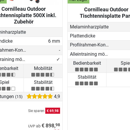
Cornilleau Outdoor
Cornilleau Outdoor
chtennisplatte 500X inkl.
Tischtennisplatte Pa
Zubehör
Melaminharzplatte
inharzplatte
Plattendicke
ndicke
6 mm
Profilrahmen-Konstruktion
Profilrahmen-Konstruktion
-
Alleintraining möglich
Alleintraining möglich
✓
Bedienbarkeit
Spie
enbarkeit
Mobilität
Stabilität
Spiel
Stabilität
tungen
4,9
(15)
Sie sparen
€ 69,98
98
€ 898,
ab
UVP