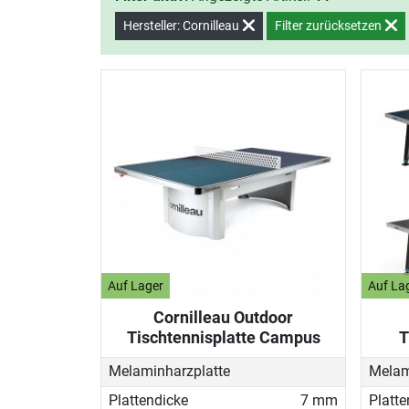
Hersteller: Cornilleau
Filter zurücksetzen
Auf Lager
Auf La
Cornilleau Outdoor
Tischtennisplatte Campus
T
Melaminharzplatte
Melam
Plattendicke
7 mm
Platte