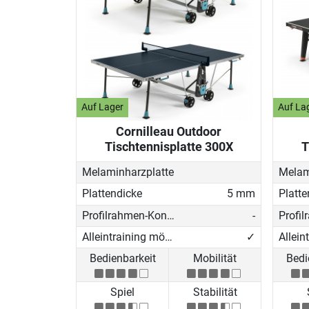
Auf Lager
Auf La
Cornilleau Outdoor
Tischtennisplatte 300X
T
Melaminharzplatte
Melam
Plattendicke
5 mm
Platte
Profilrahmen-Konstruktion
-
Alleintraining möglich
✓
Bedienbarkeit
Mobilität
Bedi
Spiel
Stabilität