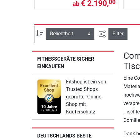
€ 2.190,
00
ab
Ansicht filtern
Sortierung
Filter
Corn
FITNESSGERÄTE SICHER
Tisc
EINKAUFEN
Eine Co
Fitshop ist ein von
Materia
Trusted Shops
hochwer
geprüfter Online-
verspre
Shop mit
Käuferschutz
Tischte
Cornill
Dank be
DEUTSCHLANDS BESTE