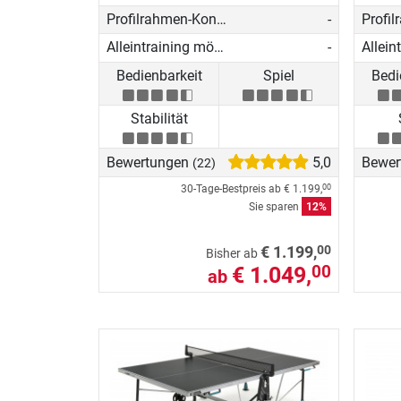
Profilrahmen-Konstruktion
-
Alleintraining möglich
-
Bedienbarkeit
Spiel
Bedi
Stabilität
Bewertungen
5,0
Bewer
(22)
30-Tage-Bestpreis ab
€ 1.199,
00
Sie sparen
12%
00
€ 1.199,
Bisher ab
€ 1.049,
00
ab