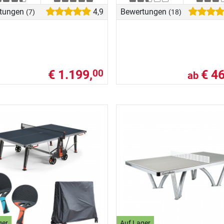
tungen
4,9
Bewertungen
(7)
(18)
€ 1.199,
€ 46
00
ab
ger
Auf Lager