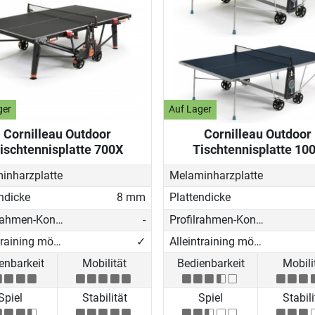
ger
Auf Lager
Cornilleau Outdoor
Cornilleau Outdoor
ischtennisplatte 700X
Tischtennisplatte 10
inharzplatte
Melaminharzplatte
ndicke
8 mm
Plattendicke
Profilrahmen-Konstruktion
-
Profilrahmen-Konstruktion
Alleintraining möglich
✓
Alleintraining möglich
enbarkeit
Mobilität
Bedienbarkeit
Mobili
Spiel
Stabilität
Spiel
Stabili