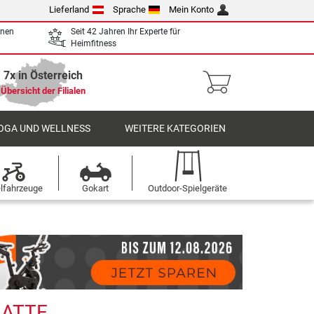
Lieferland
Sprache
Mein Konto
enen
Seit 42 Jahren Ihr Experte für
Heimfitness
7x in Österreich
Übersicht der Filialen
OGA UND WELLNESS
WEITERE KATEGORIEN
elfahrzeuge
Gokart
Outdoor-Spielgeräte
LATTE