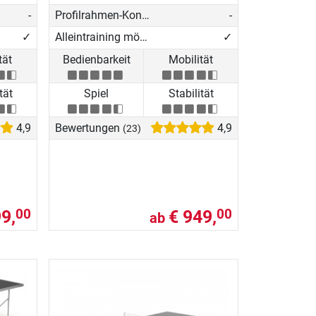
-
Profilrahmen-Konstruktion
-
✓
Alleintraining möglich
✓
tät
Bedienbarkeit
Mobilität
tät
Spiel
Stabilität
4,9
Bewertungen
4,9
(23)
9,
€ 949,
00
00
ab