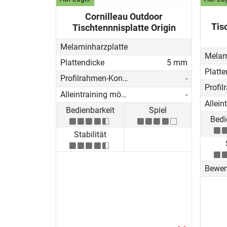
Cornilleau Outdoor
Tis
Tischtennnisplatte Origin
Melaminharzplatte
Melam
Plattendicke
5 mm
Platte
Profilrahmen-Konstruktion
-
Alleintraining möglich
-
Bedienbarkeit
Spiel
Bedi
Stabilität
Bewer