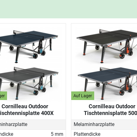
ger
Auf Lager
Cornilleau Outdoor
Cornilleau Outdoor
ischtennisplatte 400X
Tischtennisplatte 50
inharzplatte
Melaminharzplatte
ndicke
5 mm
Plattendicke