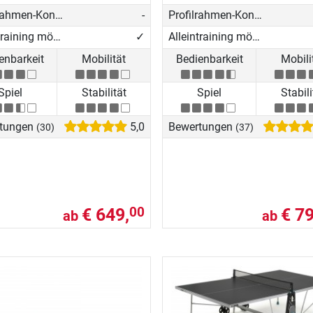
Profilrahmen-Konstruktion
-
Profilrahmen-Konstruktion
Alleintraining möglich
✓
Alleintraining möglich
enbarkeit
Mobilität
Bedienbarkeit
Mobili
Spiel
Stabilität
Spiel
Stabili
tungen
5,0
Bewertungen
(30)
(37)
€ 649,
€ 79
00
ab
ab