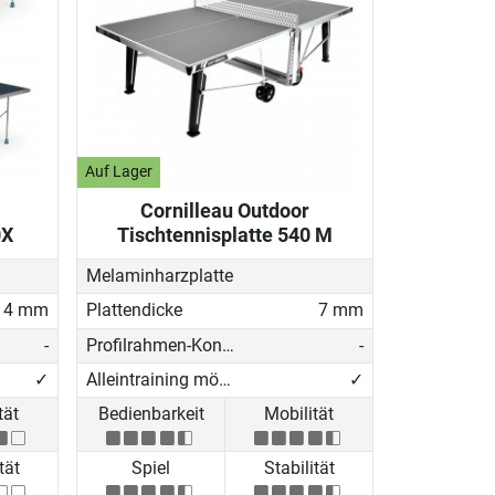
Auf Lager
Cornilleau Outdoor
0X
Tischtennisplatte 540 M
Melaminharzplatte
4 mm
Plattendicke
7 mm
-
Profilrahmen-Konstruktion
-
✓
Alleintraining möglich
✓
tät
Bedienbarkeit
Mobilität
tät
Spiel
Stabilität