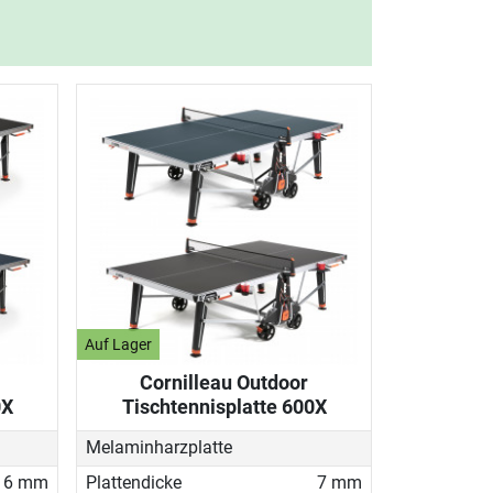
Auf Lager
Cornilleau Outdoor
0X
Tischtennisplatte 600X
Melaminharzplatte
6 mm
Plattendicke
7 mm