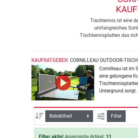
KAUF
Tischtennis ist eine d
umfangreiches Sorti
Tischtennisplatten das rich
KAUFRATGEBER
: CORNILLEAU OUTDOOR-TISC
Cornilleau ist im 
eine gelungene Ko
Tischtennisplatte
Untergrund sorgt.
Ansicht filtern
Sortierung
Filter
Filter aktiv!
Angezeigte Artikel:
11