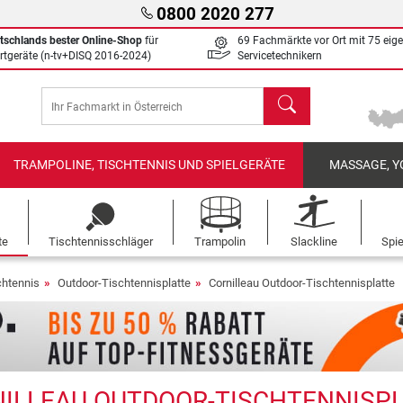
0800 2020 277
tschlands bester Online-Shop
für
69 Fachmärkte vor Ort mit 75 eig
rtgeräte (n-tv+DISQ 2016-2024)
Servicetechnikern
Suchen
TRAMPOLINE, TISCHTENNIS UND SPIELGERÄTE
MASSAGE, Y
te
Tischtennisschläger
Trampolin
Slackline
Spi
chtennis
Outdoor-Tischtennisplatte
Cornilleau Outdoor-Tischtennisplatte
ILLEAU OUTDOOR-TISCHTENNISP