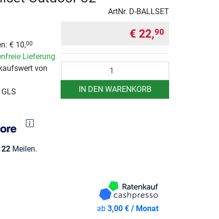
ArtNr.
D-BALLSET
€ 22,
90
n: € 10,
00
nfreie Lieferung
Anzahl
kaufswert von
IN DEN WARENKORB
r GLS
e
22
Meilen.
ab
3,00 € / Monat