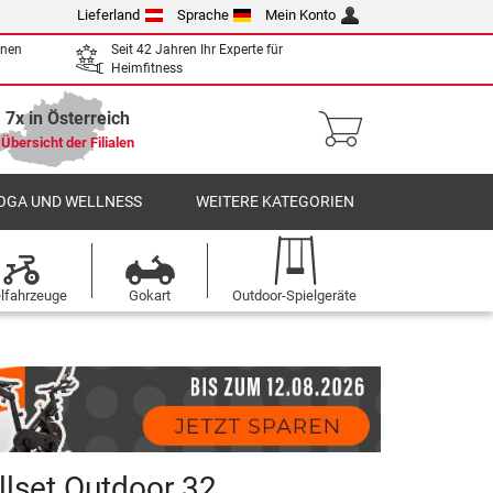
Lieferland
Sprache
Mein Konto
enen
Seit 42 Jahren Ihr Experte für
Heimfitness
7x in Österreich
Übersicht der Filialen
OGA UND WELLNESS
WEITERE KATEGORIEN
elfahrzeuge
Gokart
Outdoor-Spielgeräte
llset Outdoor 32