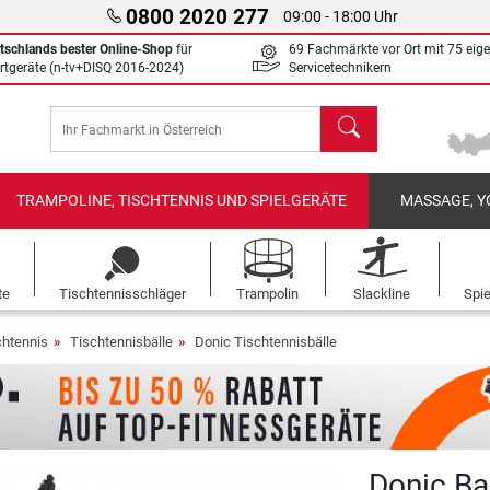
0800 2020 277
09:00 - 18:00 Uhr
tschlands bester Online-Shop
für
69 Fachmärkte vor Ort mit 75 eig
rtgeräte (n-tv+DISQ 2016-2024)
Servicetechnikern
Suchen
TRAMPOLINE, TISCHTENNIS UND SPIELGERÄTE
MASSAGE, Y
te
Tischtennisschläger
Trampolin
Slackline
Spi
chtennis
Tischtennisbälle
Donic Tischtennisbälle
Donic Ba