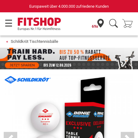
Europaweit über 4.000.000 zufriedene Kunden
69x
Schildkröt Tischtennisbälle