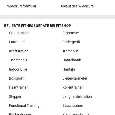
Widerrufsformular
Ablauf des Widerrufs
BELIEBTE FITNESSGERÄTE BEI FITSHOP
Crosstrainer
Ergometer
Laufband
Rudergerät
Kraftstation
Trampolin
Tischtennis
Hantelbank
Indoor Bike
Hanteln
Boxsport
Liegeergometer
Heimtrainer
Rollentrainer
Stepper
Langhantelstation
Functional Training
Bauchtrainer
Rückentrainer
Klimmzugstange