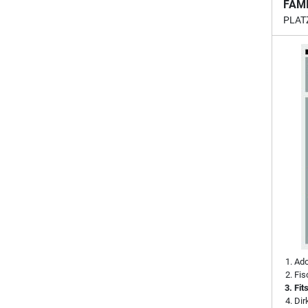
FAM
PLAT
Ado
Fis
Fit
Di