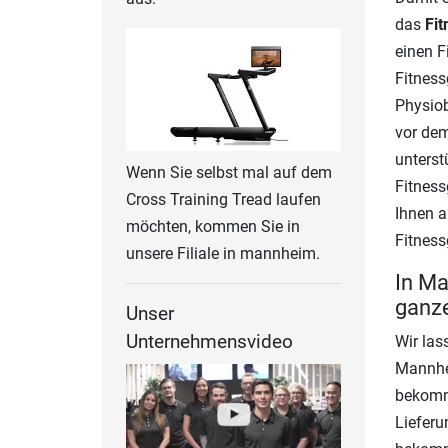
das
Fit
einen F
Fitness
Physiob
vor dem
unterst
Wenn Sie selbst mal auf dem
Fitness
Cross Training Tread laufen
Ihnen a
möchten, kommen Sie in
Fitness
unsere Filiale in mannheim.
In Ma
ganze
Unser
Unternehmensvideo
Wir las
Mannhei
bekomme
Lieferu