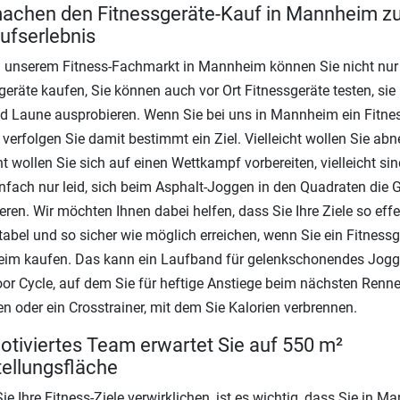
achen den Fitnessgeräte-Kauf in Mannheim 
ufserlebnis
 unserem Fitness-Fachmarkt in Mannheim können Sie nicht nur
geräte kaufen, Sie können auch vor Ort Fitnessgeräte testen, sie
d Laune ausprobieren. Wenn Sie bei uns in Mannheim ein Fitne
 verfolgen Sie damit bestimmt ein Ziel. Vielleicht wollen Sie ab
cht wollen Sie sich auf einen Wettkampf vorbereiten, vielleicht sin
nfach nur leid, sich beim Asphalt-Joggen in den Quadraten die 
ieren. Wir möchten Ihnen dabei helfen, dass Sie Ihre Ziele so effe
abel und so sicher wie möglich erreichen, wenn Sie ein Fitnessg
im kaufen. Das kann ein Laufband für gelenkschonendes Jogge
oor Cycle, auf dem Sie für heftige Anstiege beim nächsten Renn
ren oder ein Crosstrainer, mit dem Sie Kalorien verbrennen.
otiviertes Team erwartet Sie auf 550 m²
ellungsfläche
ie Ihre Fitness-Ziele verwirklichen, ist es wichtig, dass Sie in 