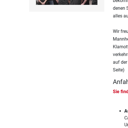
bekomme
denen S
alles a
Wir fre
Mannhei
Klamott
verkehr
auf der
Seite)
Anfah
Sie fin
A
C
U