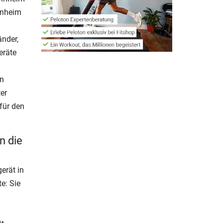
nnheim
änder,
eräte
in
er
für den
n die
erät in
e: Sie