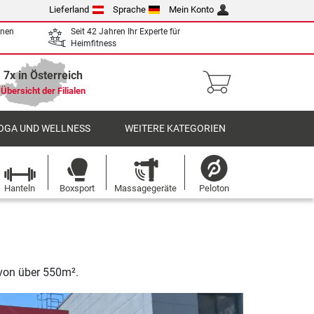
Lieferland
Sprache
Mein Konto
enen
Seit 42 Jahren Ihr Experte für
Heimfitness
7x in Österreich
Übersicht der Filialen
OGA UND WELLNESS
WEITERE KATEGORIEN
Hanteln
Boxsport
Massagegeräte
Peloton
 von über 550m².