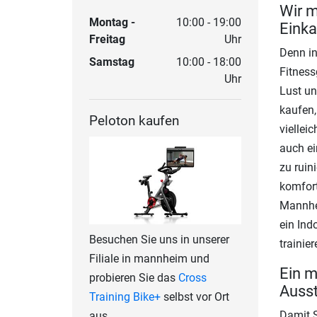
Wir m
Montag -
10:00 - 19:00
Einka
Freitag
Uhr
Denn in
Samstag
10:00 - 18:00
Fitness
Uhr
Lust un
kaufen,
Peloton kaufen
viellei
auch ei
zu ruin
komfort
Mannhe
ein Ind
Besuchen Sie uns in unserer
trainie
Filiale in mannheim und
Ein m
probieren Sie das
Cross
Ausst
Training Bike+
selbst vor Ort
Damit S
aus.