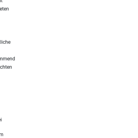
it
ieten
liche
kommend
echten
i
em