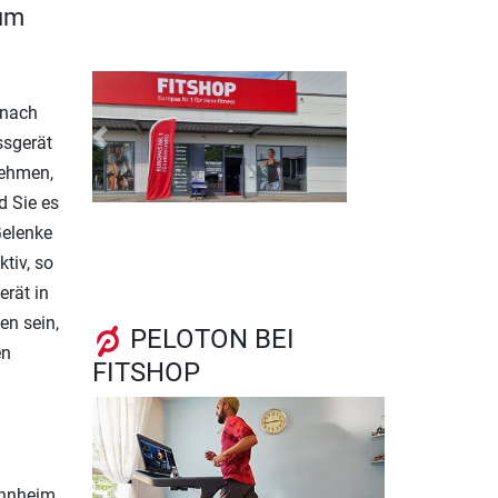
zum
 nach
ssgerät
Previous
Next
nehmen,
d Sie es
Gelenke
ktiv, so
erät in
n sein,
PELOTON BEI
en
FITSHOP
Mannheim