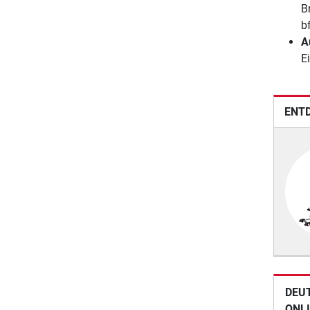
B
bf
A
Ei
ENTD
DEU
ONL