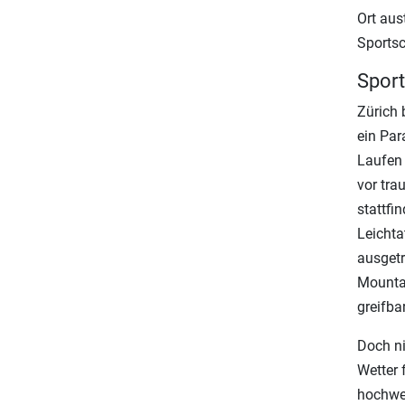
Ort aus
Sportsc
Sport
Zürich 
ein Par
Laufen 
vor tra
stattfi
Leichta
ausgetr
Mountai
greifba
Doch ni
Wetter 
hochwer