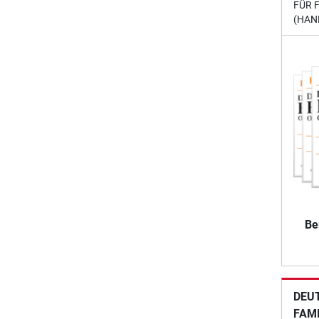
FÜR 
(HAN
Be
DEU
FAM