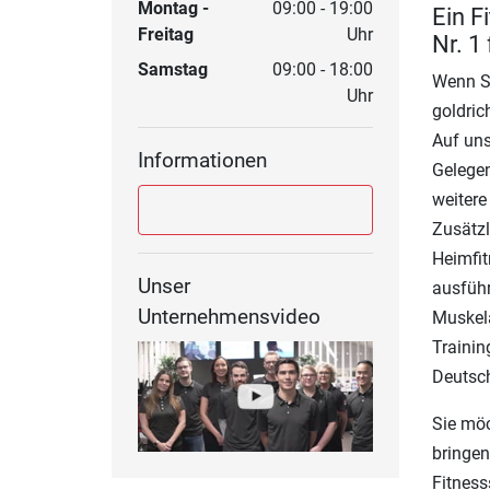
Montag -
09:00 - 19:00
Ein F
Freitag
Uhr
Nr. 1
Samstag
09:00 - 18:00
Wenn Si
Uhr
goldric
Auf uns
Informationen
Gelegen
weitere
Zusätzl
Heimfit
Unser
ausführ
Unternehmensvideo
Muskela
Trainin
Deutsch
Sie möc
bringen
Fitness