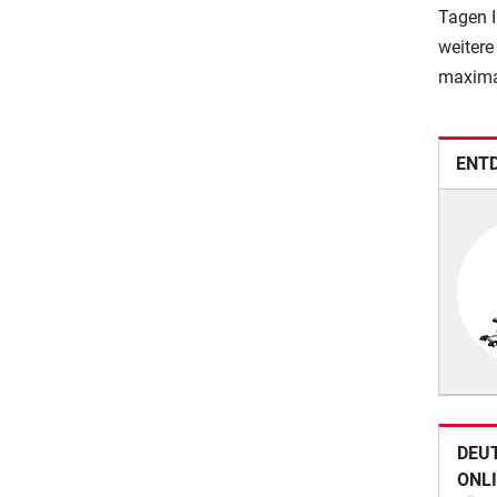
Tagen I
weitere
maximal
ENTD
DEU
ONL