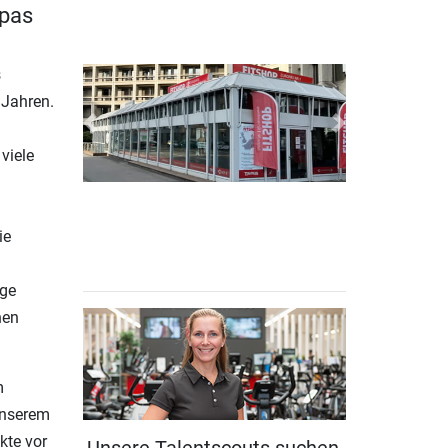
opas
s
 Jahren.
Previous
Next
viele
ie
ige
hen
m
 unserem
kte vor
Unsere Talentscouts suchen