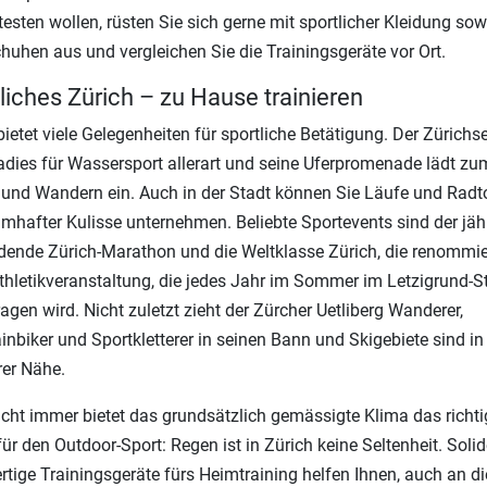
testen wollen, rüsten Sie sich gerne mit sportlicher Kleidung sow
huhen aus und vergleichen Sie die Trainingsgeräte vor Ort.
liches Zürich – zu Hause trainieren
bietet viele Gelegenheiten für sportliche Betätigung. Der Zürichse
adies für Wassersport allerart und seine Uferpromenade lädt zu
und Wandern ein. Auch in der Stadt können Sie Läufe und Radt
umhafter Kulisse unternehmen. Beliebte Sportevents sind der jäh
ndende Zürich-Marathon und die Weltklasse Zürich, die renommie
thletikveranstaltung, die jedes Jahr im Sommer im Letzigrund-S
agen wird. Nicht zuletzt zieht der Zürcher Uetliberg Wanderer,
nbiker und Sportkletterer in seinen Bann und Skigebiete sind in
rer Nähe.
cht immer bietet das grundsätzlich gemässigte Klima das richti
für den Outdoor-Sport: Regen ist in Zürich keine Seltenheit. Soli
tige Trainingsgeräte fürs Heimtraining helfen Ihnen, auch an d