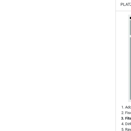
PLAT
Ado
Fis
Fit
Di
Rav