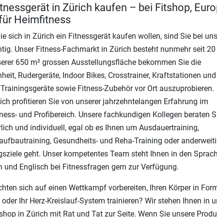
itnessgerät in Zürich kaufen – bei Fitshop, Eur
 für Heimfitness
e sich in Zürich ein Fitnessgerät kaufen wollen, sind Sie bei un
htig. Unser Fitness-Fachmarkt in Zürich besteht nunmehr seit 20
erer 650 m² grossen Ausstellungsfläche bekommen Sie die
heit, Rudergeräte, Indoor Bikes, Crosstrainer, Kraftstationen und 
 Trainingsgeräte sowie Fitness-Zubehör vor Ort auszuprobieren.
ich profitieren Sie von unserer jahrzehntelangen Erfahrung im
ness- und Profibereich. Unsere fachkundigen Kollegen beraten S
lich und individuell, egal ob es Ihnen um Ausdauertraining,
ufbautraining, Gesundheits- und Reha-Training oder anderweit
gsziele geht. Unser kompetentes Team steht Ihnen in den Sprac
 und Englisch bei Fitnessfragen gern zur Verfügung.
hten sich auf einen Wettkampf vorbereiten, Ihren Körper in For
 oder Ihr Herz-Kreislauf-System trainieren? Wir stehen Ihnen in
shop in Zürich mit Rat und Tat zur Seite. Wenn Sie unsere Produ