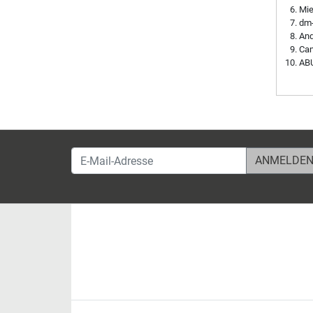
Mie
dm-
And
Can
ABU
E-Mail-Adresse