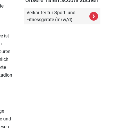
ie
Verkäufer für Sport- und
›
Fitnessgeräte (m/w/d)
e ist
m
ouren
rlich
rte
tadion
ge
de und
iesen