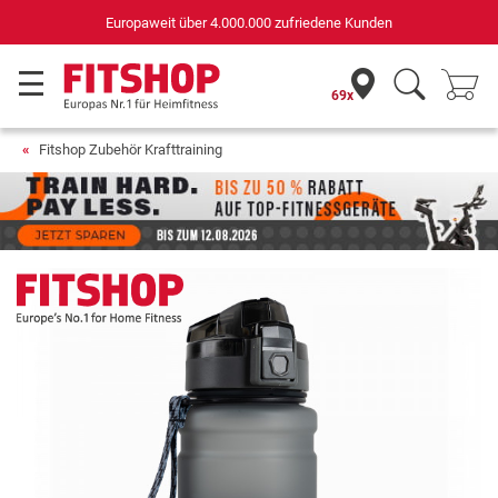
Deutschlands
.000.000 zufriedene Kunden
für Sportgeräte
69x
Fitshop Zubehör Krafttraining