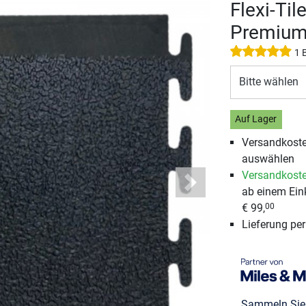
Flexi-Ti
Premiu
1 
Bitte wählen
Auf Lager
Versandkosten
auswählen
Versandkoste
Next
ab einem Ein
€ 99,
00
Lieferung pe
Sammeln Si