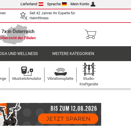
Lieferland
Sprache
Mein Konto
enen
Seit 42 Jahren Ihr Experte für
Heimfitness
7x in Österreich
Übersicht der Filialen
OGA UND WELLNESS
WEITERE KATEGORIEN
ange
Muskelstimulator
Vibrationsplatte
Studio-
Kraftgeräte