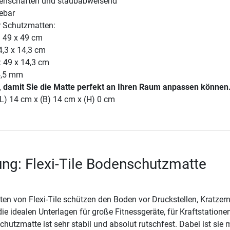
genschaften und staubabweisend
ebar
 Schutzmatten:
 49 x 49 cm
4,3 x 14,3 cm
: 49 x 14,3 cm
4,5 mm
, damit Sie die Matte perfekt an Ihren Raum anpassen können
L) 14 cm x (B) 14 cm x (H) 0 cm
ng: Flexi-Tile Bodenschutzmatte
n von Flexi-Tile schützen den Boden vor Druckstellen, Kratzer
ie idealen Unterlagen für große Fitnessgeräte, für Kraftstatione
hutzmatte ist sehr stabil und absolut rutschfest. Dabei ist sie m