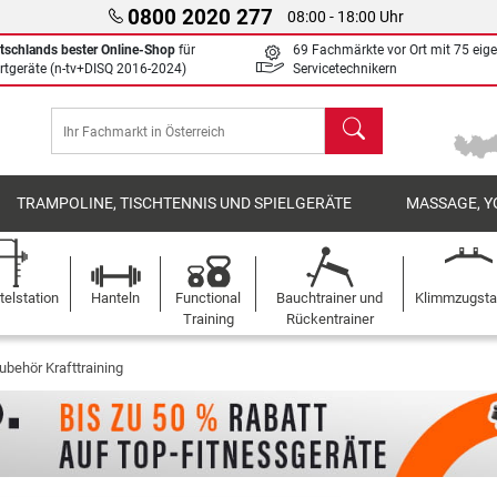
0800 2020 277
08:00 - 18:00 Uhr
tschlands bester Online-Shop
für
69 Fachmärkte vor Ort mit 75 eig
rtgeräte (n-tv+DISQ 2016-2024)
Servicetechnikern
Suchen
TRAMPOLINE, TISCHTENNIS UND SPIELGERÄTE
MASSAGE, Y
elstation
Hanteln
Functional
Bauchtrainer und
Klimmzugst
Training
Rückentrainer
behör Krafttraining