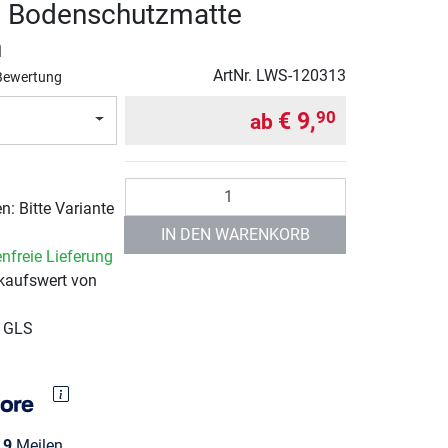
le Bodenschutzmatte
m
ArtNr.
LWS-120313
Bewertung
€ 9,
90
ab
Anzahl
: Bitte Variante
IN DEN WARENKORB
nfreie Lieferung
kaufswert von
r GLS
e
9
Meilen.