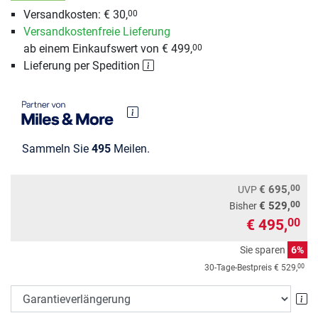
Versandkosten: € 30,
00
Versandkostenfreie Lieferung
ab einem Einkaufswert von € 499,
00
Lieferung per Spedition
Sammeln Sie
495
Meilen.
00
€ 695,
UVP
00
€ 529,
Bisher
€ 495,
00
Sie sparen
6%
00
30-Tage-Bestpreis
€ 529,
Ga