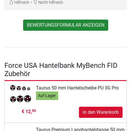
•
Hilfreich
Nicht hilfreich
BEWERTUNGSFORMULAR ANZEIGEN
Force USA Hantelbank MyBench FID
Zubehör
Taurus 50 mm Hantelscheibe PU 3G Pro
Auf Lager
€ 12,
90
in den Warenkorb
Taurus Premium Langhantelstange 50 mm