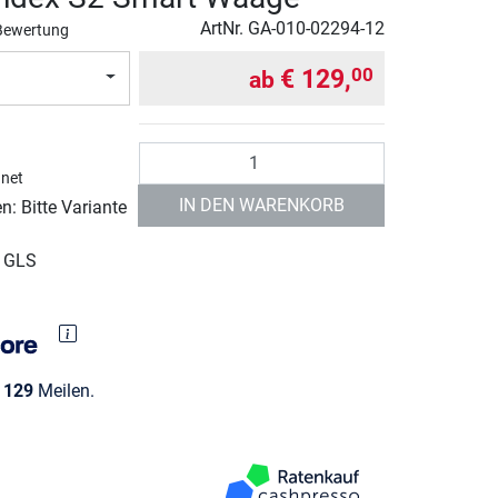
ArtNr.
GA-010-02294-12
Bewertung
€ 129,
00
ab
Anzahl
hnet
IN DEN WARENKORB
: Bitte Variante
r GLS
e
129
Meilen.