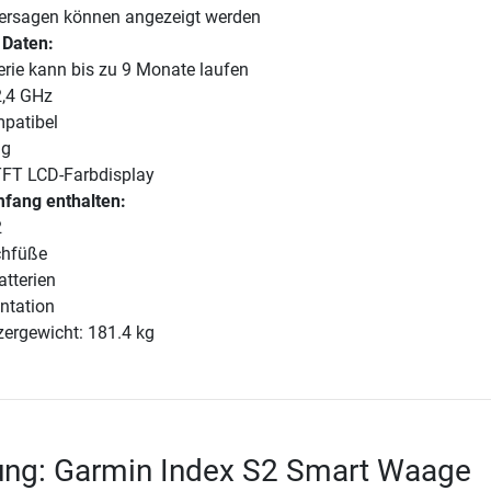
hersagen können angezeigt werden
 Daten:
erie kann bis zu 9 Monate laufen
,4 GHz
patibel
ig
TFT LCD-Farbdisplay
mfang enthalten:
2
chfüße
tterien
tation
ergewicht: 181.4 kg
ung: Garmin Index S2 Smart Waage