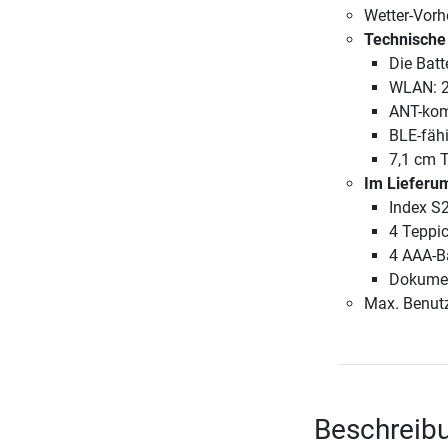
Wetter-Vor
Technische
Die Batt
WLAN: 2
ANT-kom
BLE-fäh
7,1 cm 
Im Lieferu
Index S
4 Teppi
4 AAA-Ba
Dokumen
Max. Benutz
Beschreib