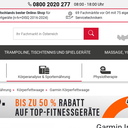
0800 2020 277
08:00 - 18:00 Uhr
tschlands bester Online-Shop
für
69 Fachmärkte vor Ort mit 75 eig
rtgeräte (n-tv+DISQ 2016-2024)
Servicetechnikern
Suchen
TRAMPOLINE, TISCHTENNIS UND SPIELGERÄTE
MASSAGE, Y
Körperanalyse & Sporternährung
Physiotherapie
nährung
Körperfettwaage
Garmin Körperfettwaage
Garmin 