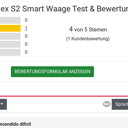
dex S2 Smart Waage Test & Bewertu
0
1
4
von 5 Sternen
0
(1 Kundenbewertung)
0
0
BEWERTUNGSFORMULAR ANZEIGEN
Sprac
ncendido dificil