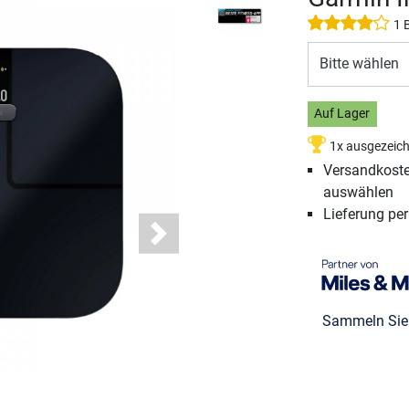
1 
Bitte wählen
Auf Lager
1x ausgezeic
Versandkosten
auswählen
Lieferung pe
Next
Sammeln Si