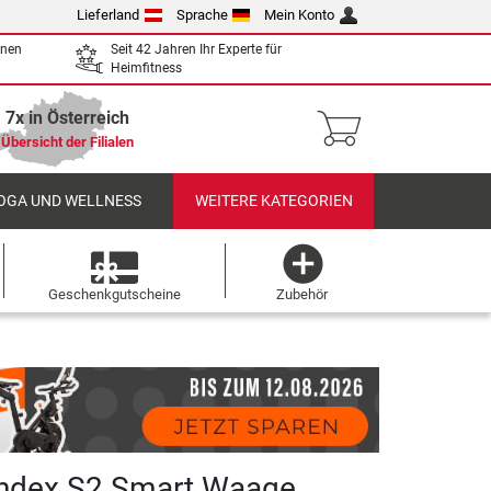
Lieferland
Sprache
Mein Konto
enen
Seit 42 Jahren Ihr Experte für
Heimfitness
7x in Österreich
Übersicht der Filialen
OGA UND WELLNESS
WEITERE KATEGORIEN
Geschenkgutscheine
Zubehör
Index S2 Smart Waage